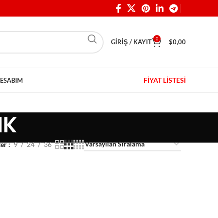
0
GIRIŞ / KAYIT
$
0,00
FİYAT LİSTESİ
ESABIM
IK
ter
9
24
36