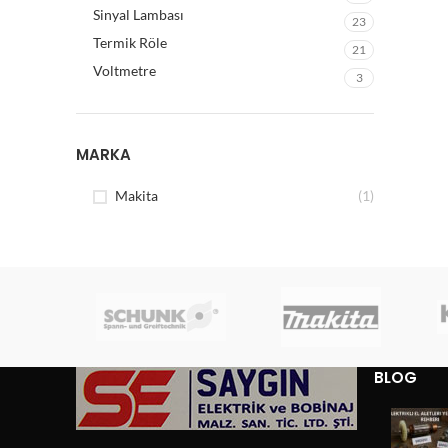
Sinyal Lambası
23
Termik Röle
21
Voltmetre
3
MARKA
Makita
(1)
BLOG