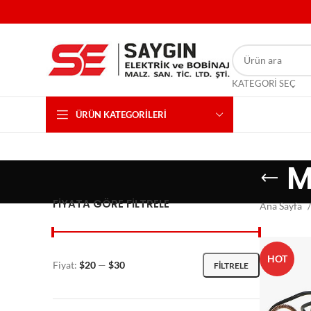
KATEGORI SEÇ
ÜRÜN KATEGORILERI
M
FIYATA GÖRE FILTRELE
Ana Sayfa
HOT
Fiyat:
$20
—
$30
FILTRELE