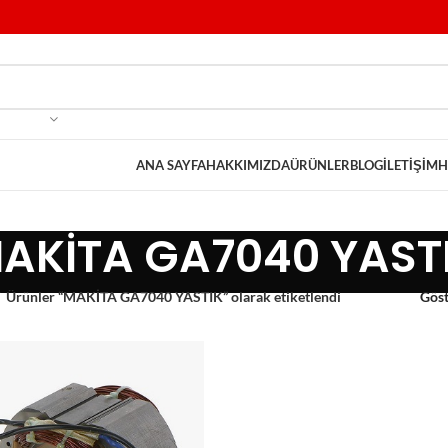
ANA SAYFA
HAKKIMIZDA
ÜRÜNLER
BLOG
İLETIŞIM
H
AKİTA GA7040 YAST
Ürünler “MAKİTA GA7040 YASTIK” olarak etiketlendi
Gös