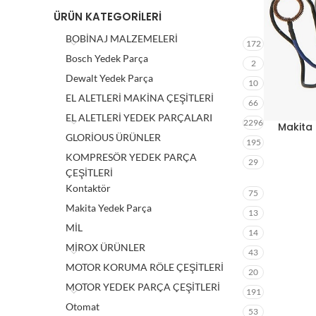
ÜRÜN KATEGORILERI
BOBİNAJ MALZEMELERİ
172
Bosch Yedek Parça
2
Dewalt Yedek Parça
10
EL ALETLERİ MAKİNA ÇEŞİTLERİ
66
EL ALETLERİ YEDEK PARÇALARI
2296
Makita 
GLORİOUS ÜRÜNLER
195
KOMPRESÖR YEDEK PARÇA
29
ÇEŞİTLERİ
Kontaktör
75
Makita Yedek Parça
13
MİL
14
MİROX ÜRÜNLER
43
MOTOR KORUMA RÖLE ÇEŞİTLERİ
20
MOTOR YEDEK PARÇA ÇEŞİTLERİ
191
Otomat
53