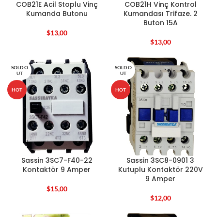
COB21E Acil Stoplu Vinç
COB21H Vinç Kontrol
Kumanda Butonu
Kumandası Trifaze. 2
Buton 15A
$
13,00
$
13,00
SOLD O
SOLD O
UT
UT
HOT
HOT
Sassin 3SC7-F40-22
Sassin 3SC8-0901 3
Kontaktör 9 Amper
Kutuplu Kontaktör 220V
9 Amper
$
15,00
$
12,00