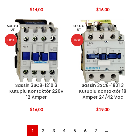
$
14,00
$
16,00
SOLD O
SOLD O
UT
UT
HOT
HOT
Sassin 3SC8-1210 3
Sassin 3SC8-1801 3
Kutuplu Kontaktör 220V
Kutuplu Kontaktör 18
12 Amper
Amper 24/42 Vac
$
16,00
$
19,00
1
2
3
4
5
6
7
→