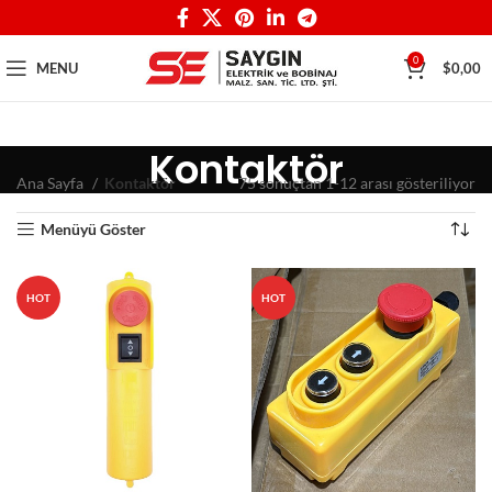
0
MENU
$
0,00
Kontaktör
Ana Sayfa
Kontaktör
75 sonuçtan 1-12 arası gösteriliyor
Menüyü Göster
HOT
HOT