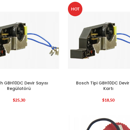
HOT
h GBH10DC Devir Sayısı
Bosch Tipi GBH10DC Devir
Regülatörü
Kartı
$
25,30
$
18,50