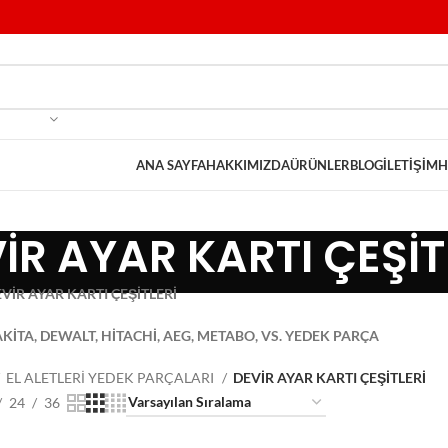
ANA SAYFA
HAKKIMIZDA
ÜRÜNLER
BLOG
İLETIŞIM
H
İR AYAR KARTI ÇEŞİT
EVİR AYAR KARTI ÇEŞİTLERİ
KİTA, DEWALT, HİTACHİ, AEG, METABO, VS. YEDEK PARÇA
EL ALETLERİ YEDEK PARÇALARI
DEVİR AYAR KARTI ÇEŞİTLERİ
24
36