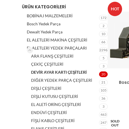
ÜRÜN KATEGORILERI
HOT
BOBİNAJ MALZEMELERİ
172
Bosch Yedek Parça
2
Dewalt Yedek Parça
10
EL ALETLERİ MAKİNA ÇEŞİTLERİ
66
EL ALETLERİ YEDEK PARÇALARI
2296
ARA FLANŞ ÇEŞİTLERİ
5
ÇEKİÇ ÇEŞİTLERİ
3
DEVİR AYAR KARTI ÇEŞİTLERİ
20
DİĞER YEDEK PARÇA ÇEŞİTLERİ
Bosc
21
DİŞLİ ÇEŞİTLERİ
105
DİŞLİ KUTUSU ÇEŞİTLERİ
36
EL ALETİ ORİNG ÇEŞİTLERİ
3
ENDÜVİ ÇEŞİTLERİ
463
FİŞLİ KABLO ÇEŞİTLERİ
SOLD
247
OUT
FLANŞ ÇEŞİTLERİ