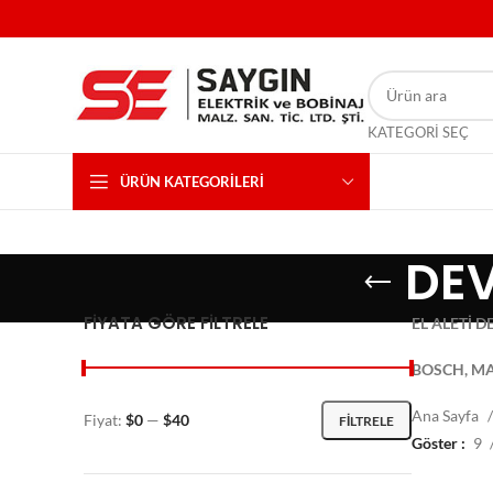
KATEGORI SEÇ
ÜRÜN KATEGORILERI
DEV
FIYATA GÖRE FILTRELE
EL ALETİ D
BOSCH, MA
Ana Sayfa
Fiyat:
$0
—
$40
FILTRELE
Göster
9