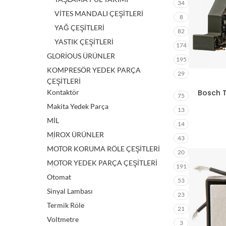
34
VİTES MANDALI ÇEŞİTLERİ
8
YAĞ ÇEŞİTLERİ
82
YASTIK ÇEŞİTLERİ
174
GLORİOUS ÜRÜNLER
195
KOMPRESÖR YEDEK PARÇA
29
ÇEŞİTLERİ
Kontaktör
Bosch T
75
Makita Yedek Parça
13
MİL
14
MİROX ÜRÜNLER
43
MOTOR KORUMA RÖLE ÇEŞİTLERİ
20
MOTOR YEDEK PARÇA ÇEŞİTLERİ
191
Otomat
53
Sinyal Lambası
23
Termik Röle
21
Voltmetre
3