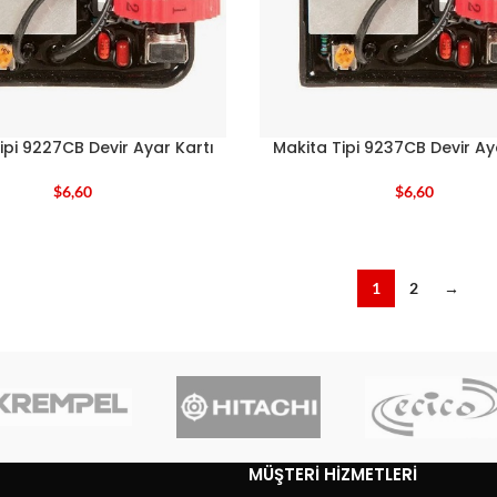
ipi 9227CB Devir Ayar Kartı
Makita Tipi 9237CB Devir Ay
$
6,60
$
6,60
1
2
→
MÜŞTERI HIZMETLERI