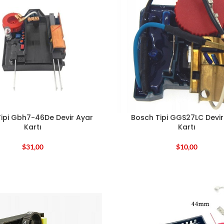
ipi Gbh7-46De Devir Ayar
Bosch Tipi GGS27LC Devir
Kartı
Kartı
$
31,00
$
10,00