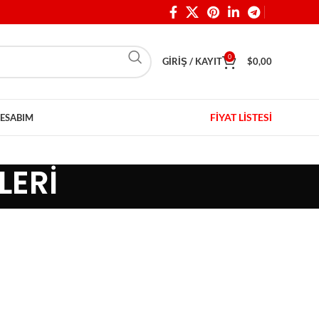
0
GIRIŞ / KAYIT
$
0,00
FİYAT LİSTESİ
ESABIM
LERİ