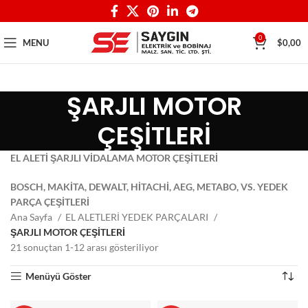
0
MENU
$
0,00
ŞARJLI MOTOR
ÇEŞİTLERİ
EL ALETİ ŞARJLI VİDALAMA MOTOR ÇEŞİTLERİ
BOSCH, MAKİTA, DEWALT, HİTACHİ, AEG, METABO, VS. YEDEK
PARÇA ÇEŞİTLERİ
Ana Sayfa
EL ALETLERİ YEDEK PARÇALARI
ŞARJLI MOTOR ÇEŞİTLERİ
21 sonuçtan 1-12 arası gösteriliyor
Menüyü Göster