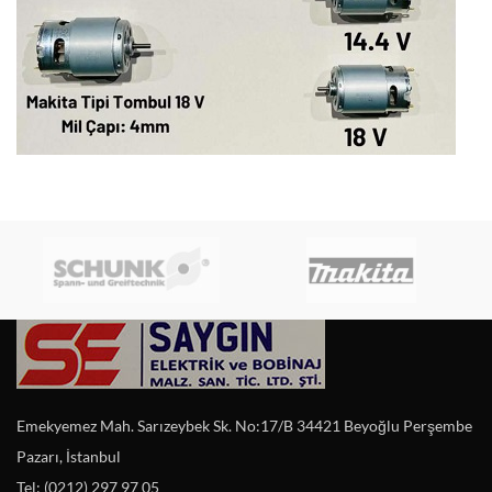
Emekyemez Mah. Sarızeybek Sk. No:17/B 34421 Beyoğlu Perşembe
Pazarı, İstanbul
Tel: (0212) 297 97 05