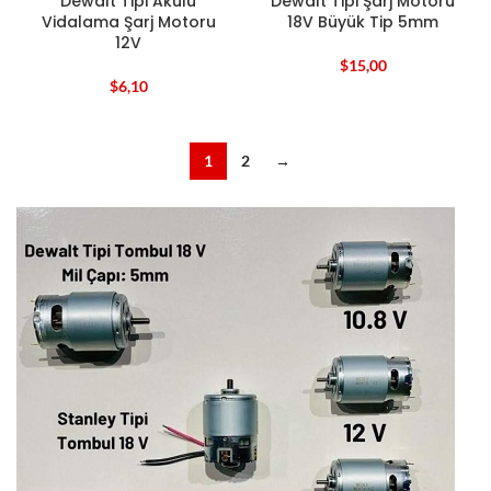
Dewalt Tipi Akülü
Dewalt Tipi Şarj Motoru
Vidalama Şarj Motoru
18V Büyük Tip 5mm
12V
$
15,00
$
6,10
1
2
→