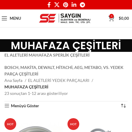
0
MENU
$
0,00
MUHAFAZA ÇEŞİTLERİ
EL ALETLERİ MAHAFAZA SPERLİK ÇEŞİTLERİ
BOSCH, MAKİTA, DEWALT, HİTACHİ, AEG, METABO, VS. YEDEK
PARÇA ÇEŞİTLERİ
Ana Sayfa
EL ALETLERİ YEDEK PARÇALARI
MUHAFAZA ÇEŞİTLERİ
23 sonuçtan 1-12 arası gösteriliyor
Menüyü Göster
HOT
HOT