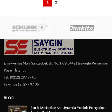
1
2
→
Emekyemez Mah. Sarızeybek Sk. No:17/B 34421 Beyoğlu Perşembe
Pazarı, İstanbul
Tel: (0212) 297 97 05
Faks: (0212) 297 97 06
BLOG
Şarjlı Motorlar ve Uyumlu Yedek Parçalar: