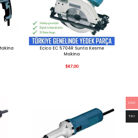
 Makina
Ecico EC 5704R Sunta Kesme
Makina
$
87,00
USD
TRY