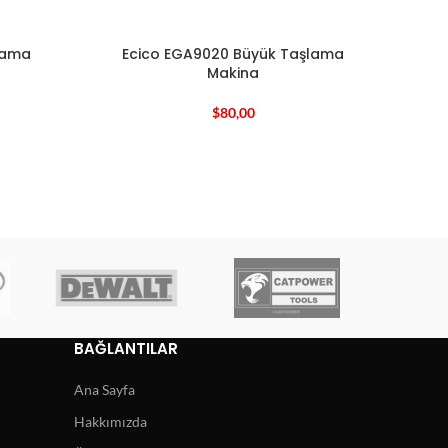
lama
Ecico EGA9020 Büyük Taşlama
Makina
$
80,00
BAĞLANTILAR
Ana Sayfa
Hakkımızda