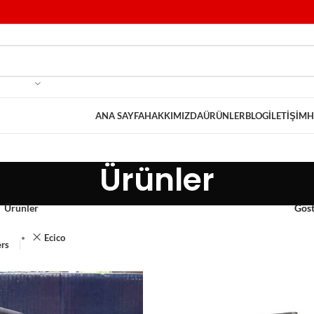
ANA SAYFA
HAKKIMIZDA
ÜRÜNLER
BLOG
İLETIŞIM
H
Ürünler
Ürünler
Gös
Ecico
ers