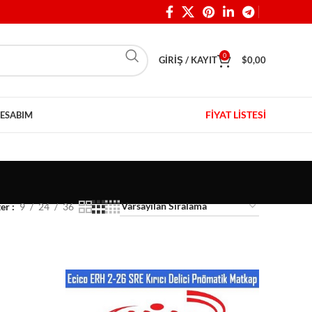
0
GIRIŞ / KAYIT
$
0,00
FİYAT LİSTESİ
ESABIM
ter
9
24
36