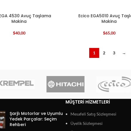
 EGA 4530 Avuç Taşlama
Ecico EGA5010 Avuç Taş
Makina
Makina
$
40,00
$
65,00
1
2
3
→
MÜŞTERI HIZMETLERI
Şarjlı Motorlar ve Uyumlu
Mesafeli Satış Sözleşmesi
Yedek Parçalar: Seçim
Üyelik Sözleşmesi
Rehberi