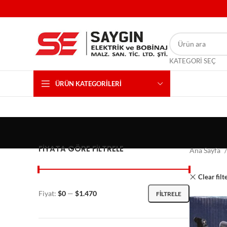
KATEGORI SEÇ
ÜRÜN KATEGORILERI
FIYATA GÖRE FILTRELE
Ana Sayfa
Clear filt
Fiyat:
$0
—
$1.470
FILTRELE