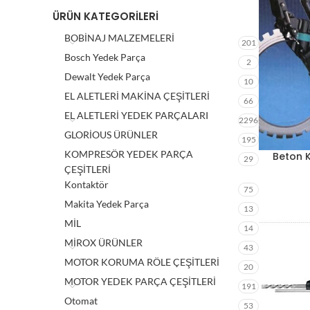
ÜRÜN KATEGORILERI
BOBİNAJ MALZEMELERİ
201
Bosch Yedek Parça
2
Dewalt Yedek Parça
10
EL ALETLERİ MAKİNA ÇEŞİTLERİ
66
EL ALETLERİ YEDEK PARÇALARI
2296
GLORİOUS ÜRÜNLER
195
KOMPRESÖR YEDEK PARÇA
Beton 
29
ÇEŞİTLERİ
Kontaktör
75
Makita Yedek Parça
13
MİL
14
MİROX ÜRÜNLER
43
MOTOR KORUMA RÖLE ÇEŞİTLERİ
20
MOTOR YEDEK PARÇA ÇEŞİTLERİ
191
Otomat
53