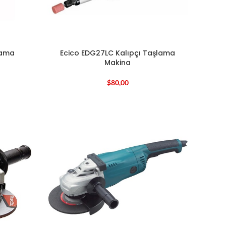
lama
Ecico EDG27LC Kalıpçı Taşlama
Makina
$
80,00