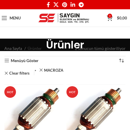
0
MENU
$
0,00
Ürünler
Ana Sayfa
Ürünler
2 sonucun tümü gösteriliyor
Menüyü Göster
MACROZA
Clear filters
HOT
HOT