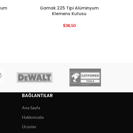
yum
Gamak 225 Tipi Alüminyum
Klemens Kutusu
$
38,50
BAĞLANTILAR
Ana Sayfa
Hakkımızda
Ürünler