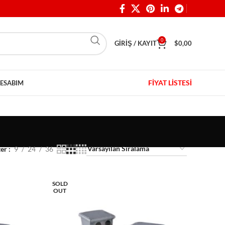
0
GIRIŞ / KAYIT
$
0,00
FİYAT LİSTESİ
ESABIM
ter
9
24
36
SOLD
OUT