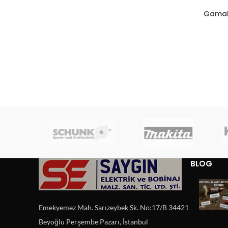
Gamak 
BLOG
Emekyemez Mah. Sarızeybek Sk. No:17/B 34421
Beyoğlu Perşembe Pazarı, İstanbul