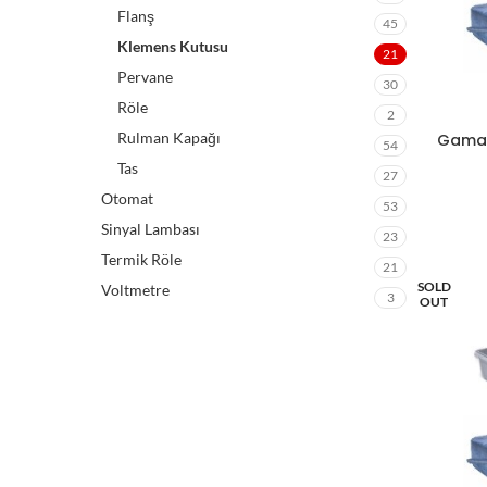
Flanş
45
Klemens Kutusu
21
Pervane
30
Röle
2
Rulman Kapağı
Gamak 
54
Tas
27
Otomat
53
Sinyal Lambası
23
Termik Röle
21
SOLD
Voltmetre
3
OUT