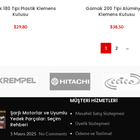
180 Tipi Plastik Klemens
Gamak 200 Tipi Alümin
Kutusu
Klemens Kutusu
$
29,80
$
38,50
1
2
→
MÜŞTERI HIZMETLERI
Şarjlı Motorlar ve Uyumlu
Mesafeli Satış Sözleşmesi
Yedek Parçalar: Seçim
Üyelik Sözleşmesi
Rehberi
Ödeme ve Teslimat
5 Mayıs 2025
No Comments