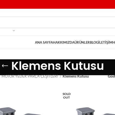
ANA SAYFA
HAKKIMIZDA
ÜRÜNLER
BLOG
İLETIŞIM
H
Klemens Kutusu
MOTOR YEDEK PARÇA ÇEŞİTLERİ
Klemens Kutusu
Gös
SOLD
OUT