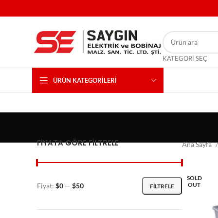
KATEGORI SEÇ
ÜRÜN KATEGORILERI
FIYATA GÖRE FILTRELE
Ana Sayfa
SOLD
OUT
Fiyat:
$0
—
$50
FILTRELE