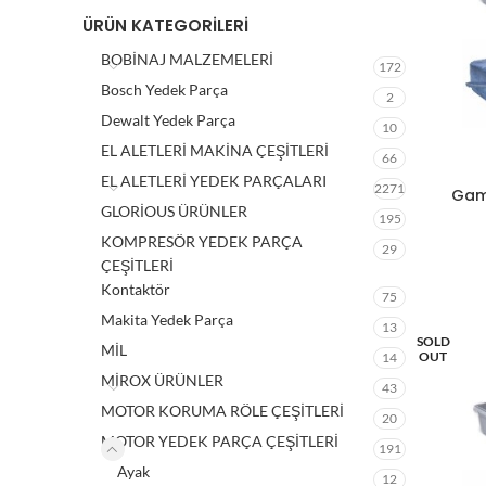
ÜRÜN KATEGORILERI
BOBİNAJ MALZEMELERİ
172
Bosch Yedek Parça
2
Dewalt Yedek Parça
10
EL ALETLERİ MAKİNA ÇEŞİTLERİ
66
EL ALETLERİ YEDEK PARÇALARI
2271
Gam
GLORİOUS ÜRÜNLER
195
KOMPRESÖR YEDEK PARÇA
29
ÇEŞİTLERİ
Kontaktör
75
Makita Yedek Parça
13
SOLD
MİL
OUT
14
MİROX ÜRÜNLER
43
MOTOR KORUMA RÖLE ÇEŞİTLERİ
20
MOTOR YEDEK PARÇA ÇEŞİTLERİ
191
Ayak
12