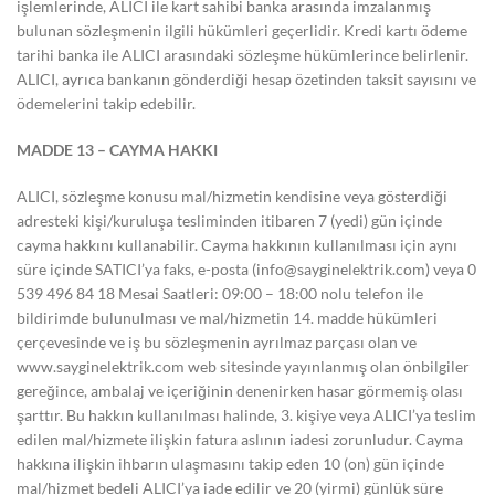
işlemlerinde, ALICI ile kart sahibi banka arasında imzalanmış
bulunan sözleşmenin ilgili hükümleri geçerlidir. Kredi kartı ödeme
tarihi banka ile ALICI arasındaki sözleşme hükümlerince belirlenir.
ALICI, ayrıca bankanın gönderdiği hesap özetinden taksit sayısını ve
ödemelerini takip edebilir.
MADDE 13 – CAYMA HAKKI
ALICI, sözleşme konusu mal/hizmetin kendisine veya gösterdiği
adresteki kişi/kuruluşa tesliminden itibaren 7 (yedi) gün içinde
cayma hakkını kullanabilir. Cayma hakkının kullanılması için aynı
süre içinde SATICI’ya faks, e-posta (
info@sayginelektrik.com
) veya 0
539 496 84 18 Mesai Saatleri: 09:00 – 18:00 nolu telefon ile
bildirimde bulunulması ve mal/hizmetin 14. madde hükümleri
çerçevesinde ve iş bu sözleşmenin ayrılmaz parçası olan ve
www.sayginelektrik.com web sitesinde yayınlanmış olan önbilgiler
gereğince, ambalaj ve içeriğinin denenirken hasar görmemiş olası
şarttır. Bu hakkın kullanılması halinde, 3. kişiye veya ALICI’ya teslim
edilen mal/hizmete ilişkin fatura aslının iadesi zorunludur. Cayma
hakkına ilişkin ihbarın ulaşmasını takip eden 10 (on) gün içinde
mal/hizmet bedeli ALICI’ya iade edilir ve 20 (yirmi) günlük süre