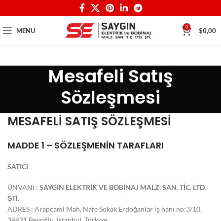
0
MENU
$
0,00
Mesafeli Satış
Sözleşmesi
MESAFELİ SATIŞ SÖZLEŞMESİ
MADDE 1 – SÖZLEŞMENİN TARAFLARI
SATICI
ÜNVANI :
SAYGIN ELEKTRİK VE BOBİNAJ MALZ. SAN. TİC. LTD.
ŞTİ.
ADRES : Arapcami Mah. Nafe Sokak Erdoğanlar iş hanı no:3/10,
34421 Beyoğlu, İstanbul, Türkiye