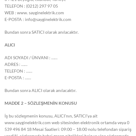
TELEFON : (0212) 297 97 05
WEB : www. sayginelektrik.com
E-POSTA :
info@sayginelektrik.com
Bundan sonra SATICI olarak anılacaktır.
ALICI
ADI SOYADI / ÜNVANI : ……
ADRES : ……
TELEFON : ……
E-POSTA : ……
Bundan sonra ALICI olarak anılacaktır.
MADDE 2 – SÖZLEŞMENİN KONUSU
İş bu sözleşmenin konusu, ALICI’nın, SATICI’ya ait
www.sayginelektrik.com web sitesinden elektronik ortamda veya 0
539 496 84 18 Mesai Saatleri: 09:00 – 18:00 nolu telefondan sipariş
verdiği, sözleşmede bahsi geçen nitelikleri haiz ve yine sözleşmede