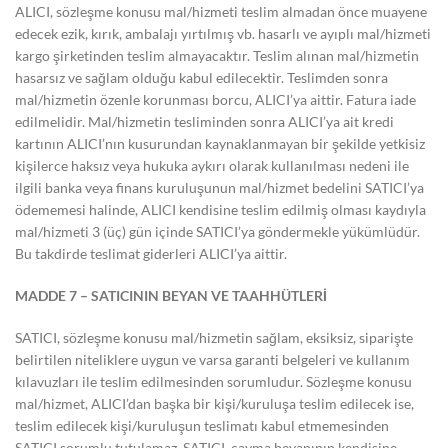
ALICI, sözleşme konusu mal/hizmeti teslim almadan önce muayene
edecek ezik, kırık, ambalajı yırtılmış vb. hasarlı ve ayıplı mal/hizmeti
kargo şirketinden teslim almayacaktır. Teslim alınan mal/hizmetin
hasarsız ve sağlam olduğu kabul edilecektir. Teslimden sonra
mal/hizmetin özenle korunması borcu, ALICI’ya aittir. Fatura iade
edilmelidir. Mal/hizmetin tesliminden sonra ALICI’ya ait kredi
kartının ALICI’nın kusurundan kaynaklanmayan bir şekilde yetkisiz
kişilerce haksız veya hukuka aykırı olarak kullanılması nedeni ile
ilgili banka veya finans kuruluşunun mal/hizmet bedelini SATICI’ya
ödememesi halinde, ALICI kendisine teslim edilmiş olması kaydıyla
mal/hizmeti 3 (üç) gün içinde SATICI’ya göndermekle yükümlüdür.
Bu takdirde teslimat giderleri ALICI’ya aittir.
MADDE 7 – SATICININ BEYAN VE TAAHHÜTLERİ
SATICI, sözleşme konusu mal/hizmetin sağlam, eksiksiz, siparişte
belirtilen niteliklere uygun ve varsa garanti belgeleri ve kullanım
kılavuzları ile teslim edilmesinden sorumludur. Sözleşme konusu
mal/hizmet, ALICI’dan başka bir kişi/kuruluşa teslim edilecek ise,
teslim edilecek kişi/kuruluşun teslimatı kabul etmemesinden
SATICI sorumlu tutulamaz. SATICI, cayma beyanının kendisine