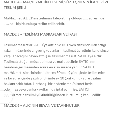
MADDE 4 – MAL/HİZMETİN TESLİMİ, SÖZLEŞMENİN İFA YERİ VE
TESLİM ŞEKLİ
Mal/hizmet, ALICI’nın teslimini talep etmiş olduğu …… adresinde
…… adlı kişi/kuruluşa teslim edilecektir.
MADDE 5 – TESLİMAT MASRAFLARI VE İFASI
Teslimat masrafları ALICI’ya aittir. SATICI, web sitesinde ilan ettiği
rakamın üzerinde alışveriş yapanların teslimat ücretinin kendisince
karşılanacağını beyan etmişse, teslimat masrafı SATICI’ya aittir.
Teslimat; stoğun müsait olması ve mal bedelinin SATICI’nın
hesabına geçmesinden sonra en kısa sürede yapılır. SATICI,
mal/hizmeti siparişinden itibaren 30 (otuz) gün içinde teslim eder
ve bu süre içinde yazılı bildirimle ek 10 (on) günlük süre uzatım
hakkını saklı tutar. Herhangi bir nedenle mal/hizmet bedeli
ödenmez veya banka kayıtlarında iptal edilir ise, SATICI
mal/hizmetin teslimi yükümlülüğünden kurtulmuş kabul edilir.
MADDE 6 – ALICININ BEYAN VE TAAHHÜTLERİ