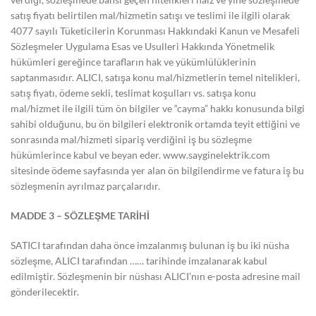
satış fiyatı belirtilen mal/hizmetin satışı ve teslimi ile ilgili olarak
4077 sayılı Tüketicilerin Korunması Hakkındaki Kanun ve Mesafeli
Sözleşmeler Uygulama Esas ve Usulleri Hakkında Yönetmelik
hükümleri gereğince tarafların hak ve yükümlülüklerinin
saptanmasıdır. ALICI, satışa konu mal/hizmetlerin temel nitelikleri,
satış fiyatı, ödeme sekli, teslimat koşulları vs. satışa konu
mal/hizmet ile ilgili tüm ön bilgiler ve “cayma” hakkı konusunda bilgi
sahibi olduğunu, bu ön bilgileri elektronik ortamda teyit ettiğini ve
sonrasında mal/hizmeti sipariş verdiğini iş bu sözleşme
hükümlerince kabul ve beyan eder. www.sayginelektrik.com
sitesinde ödeme sayfasında yer alan ön bilgilendirme ve fatura iş bu
sözleşmenin ayrılmaz parçalarıdır.
MADDE 3 – SÖZLEŞME TARİHİ
SATICI tarafından daha önce imzalanmış bulunan iş bu iki nüsha
sözleşme, ALICI tarafından …… tarihinde imzalanarak kabul
edilmiştir. Sözleşmenin bir nüshası ALICI’nın e-posta adresine mail
gönderilecektir.