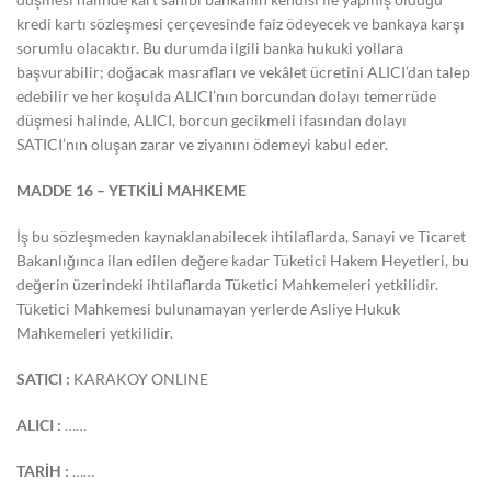
kredi kartı sözleşmesi çerçevesinde faiz ödeyecek ve bankaya karşı
sorumlu olacaktır. Bu durumda ilgili banka hukuki yollara
başvurabilir; doğacak masrafları ve vekâlet ücretini ALICI’dan talep
edebilir ve her koşulda ALICI’nın borcundan dolayı temerrüde
düşmesi halinde, ALICI, borcun gecikmeli ifasından dolayı
SATICI’nın oluşan zarar ve ziyanını ödemeyi kabul eder.
MADDE 16 – YETKİLİ MAHKEME
İş bu sözleşmeden kaynaklanabilecek ihtilaflarda, Sanayi ve Ticaret
Bakanlığınca ilan edilen değere kadar Tüketici Hakem Heyetleri, bu
değerin üzerindeki ihtilaflarda Tüketici Mahkemeleri yetkilidir.
Tüketici Mahkemesi bulunamayan yerlerde Asliye Hukuk
Mahkemeleri yetkilidir.
SATICI :
KARAKOY ONLINE
ALICI :
……
TARİH :
……