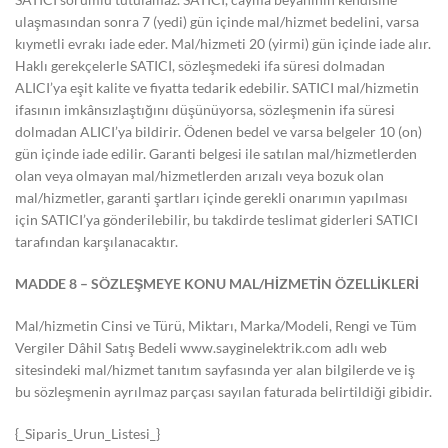
ulaşmasından sonra 7 (yedi) gün içinde mal/hizmet bedelini, varsa
kıymetli evrakı iade eder. Mal/hizmeti 20 (yirmi) gün içinde iade alır.
Haklı gerekçelerle SATICI, sözleşmedeki ifa süresi dolmadan
ALICI’ya eşit kalite ve fiyatta tedarik edebilir. SATICI mal/hizmetin
ifasının imkânsızlaştığını düşünüyorsa, sözleşmenin ifa süresi
dolmadan ALICI’ya bildirir. Ödenen bedel ve varsa belgeler 10 (on)
gün içinde iade edilir. Garanti belgesi ile satılan mal/hizmetlerden
olan veya olmayan mal/hizmetlerden arızalı veya bozuk olan
mal/hizmetler, garanti şartları içinde gerekli onarımın yapılması
için SATICI’ya gönderilebilir, bu takdirde teslimat giderleri SATICI
tarafından karşılanacaktır.
MADDE 8 – SÖZLEŞMEYE KONU MAL/HİZMETİN ÖZELLİKLERİ
Mal/hizmetin Cinsi ve Türü, Miktarı, Marka/Modeli, Rengi ve Tüm
Vergiler Dâhil Satış Bedeli www.sayginelektrik.com adlı web
sitesindeki mal/hizmet tanıtım sayfasında yer alan bilgilerde ve iş
bu sözleşmenin ayrılmaz parçası sayılan faturada belirtildiği gibidir.
{_Siparis_Urun_Listesi_}