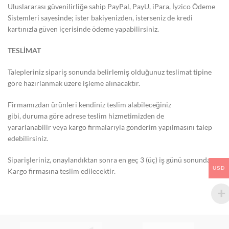
Uluslararası güvenilirliğe sahip PayPal, PayU, iPara, İyzico Ödeme
Sistemleri sayesinde; ister bakiyenizden, isterseniz de kredi
kartınızla güven içerisinde ödeme yapabilirsiniz.
TESLİMAT
Talepleriniz sipariş sonunda belirlemiş olduğunuz teslimat tipine
göre hazırlanmak üzere işleme alınacaktır.
Firmamızdan ürünleri kendiniz teslim alabileceğiniz
gibi, duruma göre adrese teslim hizmetimizden de
yararlanabilir veya kargo firmalarıyla gönderim yapılmasını talep
edebilirsiniz.
Siparişleriniz, onaylandıktan sonra en geç 3 (üç) iş günü sonunda
USD
Kargo firmasına teslim edilecektir.