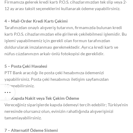
Firmamıza gelerek kredi kartı P.O.S. cihazlarımızdan tek slip veya 2-
12 ay arası taksit seçeneklerini kullanarak ödeme yapabilirsiniz.
4 – Mail-Order Kredi Kartı Çekimi
Tarafınızdan onaylı alışveriş tutarının, firmamızda bulunan kredi
kartı P.O.S. cihazlarımızdan elle girilerek çekilebilmesi işlemidir. Bu
işlemi yapabilmemiz için gerekli olan formun tarafınızdan
doldurularak imzalanması gerekmektedir. Ayrıca kredi kartı ve
nüfus cüzdanınızın arkalı-önlü fotokopisi de gereklidir.
5 – Posta Çeki Havalesi
PTT Bank aracılığı ile posta çeki hesabımıza ödemenizi
yapabilirsiniz. Posta çeki hesabımızı iletişim sayfamızdan
öğrenebilirsiniz.
6 – Kapıda Nakit veya Tek Çekim Ödeme
Vereceğiniz siparişlerde kapıda ödemeyi tercih edebilir; Türkiye’nin
neresinde olursanız olun, evinizin rahatlığında alışverişinizi
tamamlayabilirsiniz.
7 – Alternatif Ödeme Sistemi