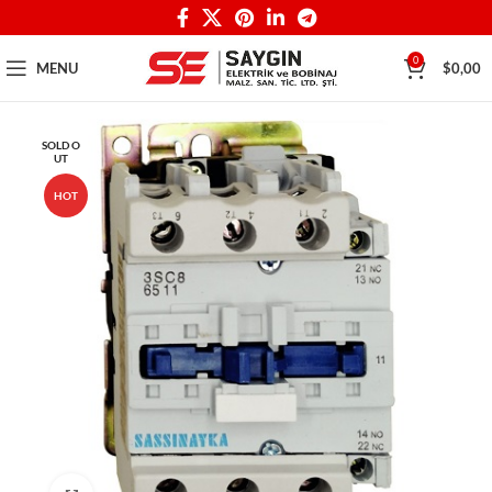
0
MENU
$
0,00
SOLD O
UT
HOT