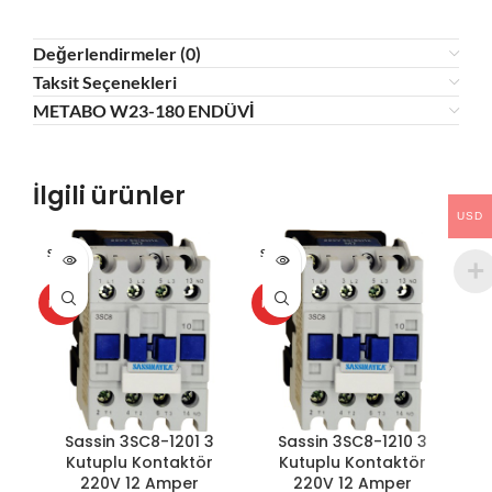
Değerlendirmeler (0)
Taksit Seçenekleri
METABO W23-180 ENDÜVİ
İlgili ürünler
USD
SOLD O
SOLD O
SOL
UT
UT
U
HOT
HOT
HO
Sassin 3SC8-1201 3
Sassin 3SC8-1210 3
Kutuplu Kontaktör
Kutuplu Kontaktör
K
220V 12 Amper
220V 12 Amper