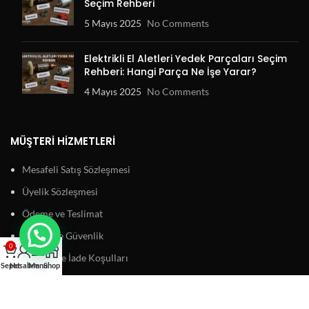
Seçim Rehberi
5 Mayıs 2025
No Comments
Elektrikli El Aletleri Yedek Parçaları Seçim
Rehberi: Hangi Parça Ne İşe Yarar?
4 Mayıs 2025
No Comments
MÜŞTERI HIZMETLERI
Mesafeli Satış Sözleşmesi
Üyelik Sözleşmesi
Ödeme ve Teslimat
Gizlilik ve Güvenlik
0
Garanti ve İade Koşulları
Sepet
Hesabım
Menu
Shop
BAĞLANTILAR