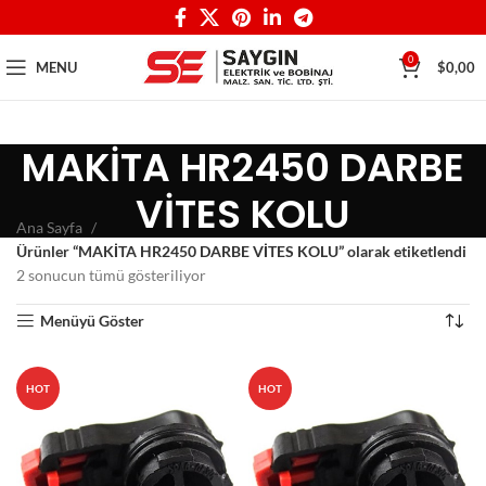
0
MENU
$
0,00
MAKİTA HR2450 DARBE
VİTES KOLU
Ana Sayfa
Ürünler “MAKİTA HR2450 DARBE VİTES KOLU” olarak etiketlendi
2 sonucun tümü gösteriliyor
Menüyü Göster
HOT
HOT