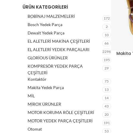
ÜRÜN KATEGORILERI
BOBİNAJ MALZEMELERİ
172
Bosch Yedek Parça
2
Dewalt Yedek Parça
10
EL ALETLERİ MAKİNA ÇEŞİTLERİ
66
EL ALETLERİ YEDEK PARÇALARI
2296
Makita 
GLORİOUS ÜRÜNLER
195
KOMPRESÖR YEDEK PARÇA
29
ÇEŞİTLERİ
Kontaktör
75
Makita Yedek Parça
13
MİL
14
MİROX ÜRÜNLER
43
MOTOR KORUMA RÖLE ÇEŞİTLERİ
20
MOTOR YEDEK PARÇA ÇEŞİTLERİ
191
Otomat
53