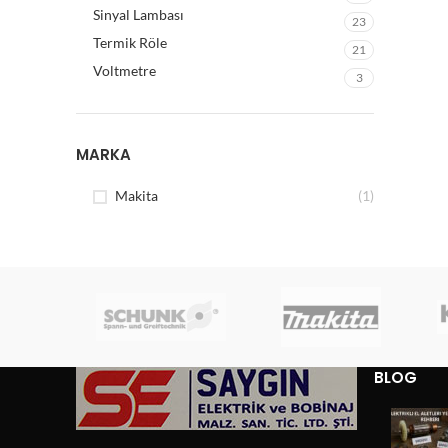
Sinyal Lambası
23
Termik Röle
21
Voltmetre
3
MARKA
Makita
(1)
BLOG