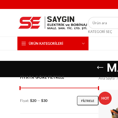
KATEGORI SEÇ
ÜRÜN KATEGORILERI
M
FIYATA GÖRE FILTRELE
Ana Sayfa
HOT
Fiyat:
$20
—
$30
FILTRELE