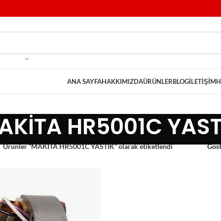
ANA SAYFA
HAKKIMIZDA
ÜRÜNLER
BLOG
İLETIŞIM
H
AKİTA HR5001C YAST
Ürünler “MAKİTA HR5001C YASTIK” olarak etiketlendi
Gös