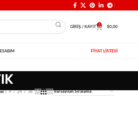
0
GIRIŞ / KAYIT
$
0,00
FİYAT LİSTESİ
ESABIM
IK
ter
9
24
36