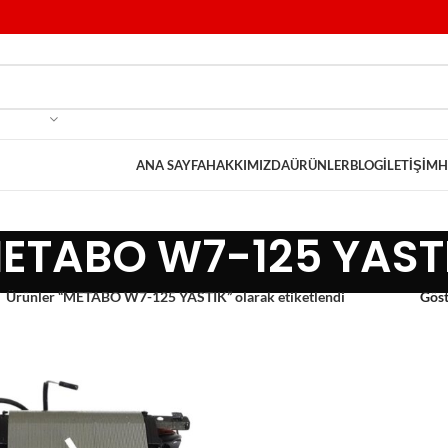
ANA SAYFA
HAKKIMIZDA
ÜRÜNLER
BLOG
İLETIŞIM
H
ETABO W7-125 YAST
Ürünler “METABO W7-125 YASTIK” olarak etiketlendi
Gös