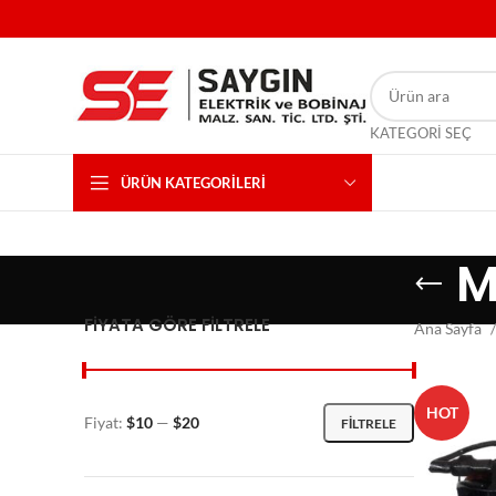
KATEGORI SEÇ
ÜRÜN KATEGORILERI
M
FIYATA GÖRE FILTRELE
Ana Sayfa
HOT
Fiyat:
$10
—
$20
FILTRELE