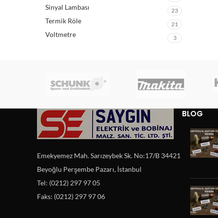
Sinyal Lambası
23
Termik Röle
21
Voltmetre
3
BLOG
Emekyemez Mah. Sarızeybek Sk. No:17/B 34421
Beyoğlu Perşembe Pazarı, İstanbul
Tel: (0212) 297 97 05
Faks: (0212) 297 97 06