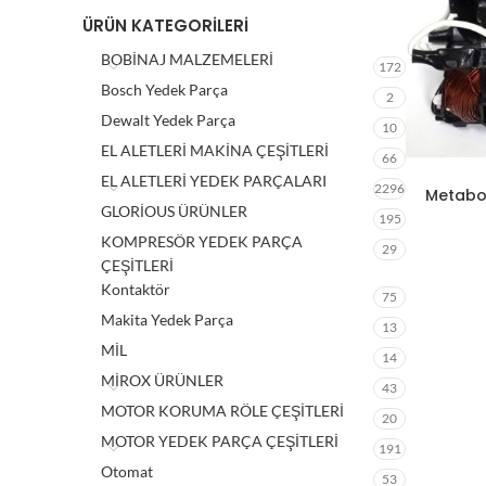
ÜRÜN KATEGORILERI
BOBİNAJ MALZEMELERİ
172
Bosch Yedek Parça
2
Dewalt Yedek Parça
10
EL ALETLERİ MAKİNA ÇEŞİTLERİ
66
EL ALETLERİ YEDEK PARÇALARI
2296
Metabo 
GLORİOUS ÜRÜNLER
195
KOMPRESÖR YEDEK PARÇA
29
ÇEŞİTLERİ
Kontaktör
75
Makita Yedek Parça
13
MİL
14
MİROX ÜRÜNLER
43
MOTOR KORUMA RÖLE ÇEŞİTLERİ
20
MOTOR YEDEK PARÇA ÇEŞİTLERİ
191
Otomat
53