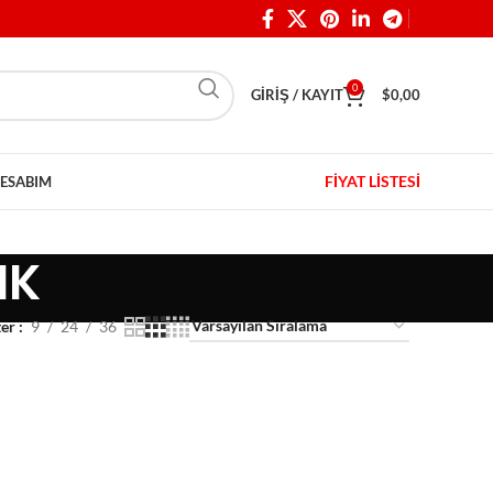
0
GIRIŞ / KAYIT
$
0,00
FİYAT LİSTESİ
ESABIM
IK
ter
9
24
36