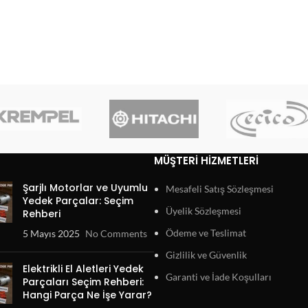
MÜŞTERI HIZMETLERI
Şarjlı Motorlar ve Uyumlu
Mesafeli Satış Sözleşmesi
Yedek Parçalar: Seçim
Üyelik Sözleşmesi
Rehberi
Ödeme ve Teslimat
5 Mayıs 2025
No Comments
Gizlilik ve Güvenlik
Elektrikli El Aletleri Yedek
Garanti ve İade Koşulları
Parçaları Seçim Rehberi:
Hangi Parça Ne İşe Yarar?