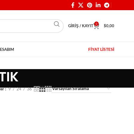
0
GIRIŞ / KAYIT
$
0,00
FİYAT LİSTESİ
ESABIM
TIK
ter
9
24
36