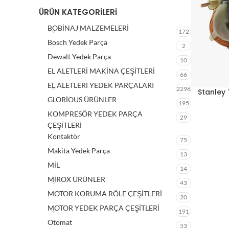
ÜRÜN KATEGORILERI
BOBİNAJ MALZEMELERİ
172
Bosch Yedek Parça
2
Dewalt Yedek Parça
10
EL ALETLERİ MAKİNA ÇEŞİTLERİ
66
EL ALETLERİ YEDEK PARÇALARI
2296
Stanley 
GLORİOUS ÜRÜNLER
195
KOMPRESÖR YEDEK PARÇA
29
ÇEŞİTLERİ
Kontaktör
75
Makita Yedek Parça
13
MİL
14
MİROX ÜRÜNLER
43
MOTOR KORUMA RÖLE ÇEŞİTLERİ
20
MOTOR YEDEK PARÇA ÇEŞİTLERİ
191
Otomat
53