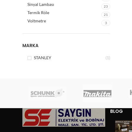
Sinyal Lambası
23
Termik Röle
21
Voltmetre
3
MARKA
STANLEY
(1)
BLOG