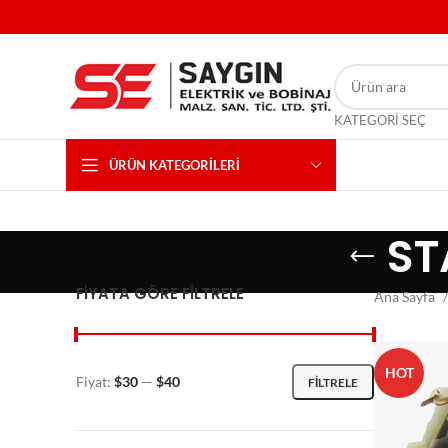
KATEGORI SEÇ
ÜRÜN KATEGORILERI
ST
FIYATA GÖRE FILTRELE
Ana Sayfa
HOT
Fiyat:
$30
—
$40
FILTRELE