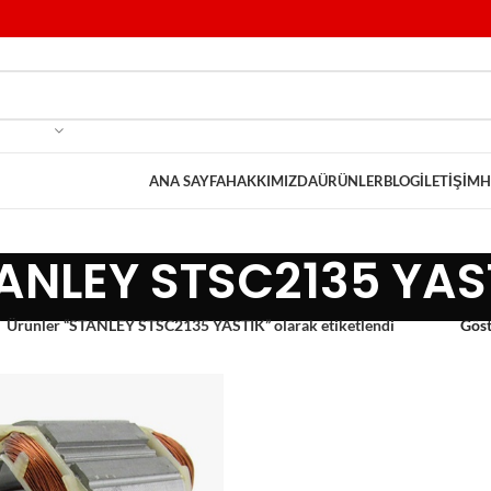
ANA SAYFA
HAKKIMIZDA
ÜRÜNLER
BLOG
İLETIŞIM
H
ANLEY STSC2135 YAS
Ürünler “STANLEY STSC2135 YASTIK” olarak etiketlendi
Gös