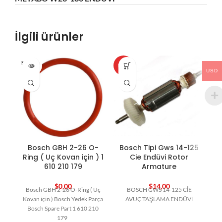
İlgili ürünler
SOLD O
HOT
HO
UT
USD
Bosch GBH 2-26 O-
Bosch Tipi Gws 14-125
Ring ( Uç Kovan için ) 1
Cie Endüvi Rotor
610 210 179
Armature
$
0,00
$
14,00
Bosch GBH 2-26 O-Ring ( Uç
BOSCH GWS 14-125 CİE
B
Kovan için ) Bosch Yedek Parça
AVUÇ TAŞLAMA ENDÜVİ
Bosch Spare Part 1 610 210
179