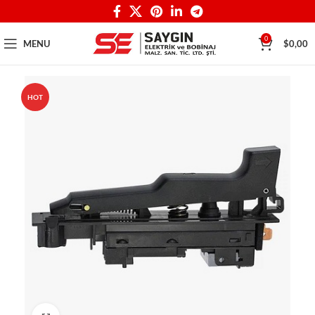
0
MENU
$
0,00
HOT