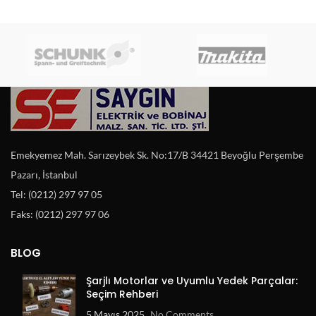
Emekyemez Mah. Sarızeybek Sk. No:17/B 34421 Beyoğlu Perşembe
Pazarı, İstanbul
Tel: (0212) 297 97 05
Faks: (0212) 297 97 06
BLOG
Şarjlı Motorlar ve Uyumlu Yedek Parçalar:
Seçim Rehberi
5 Mayıs 2025
No Comments