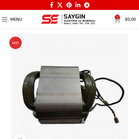
0
MENU
$
0,00
HOT