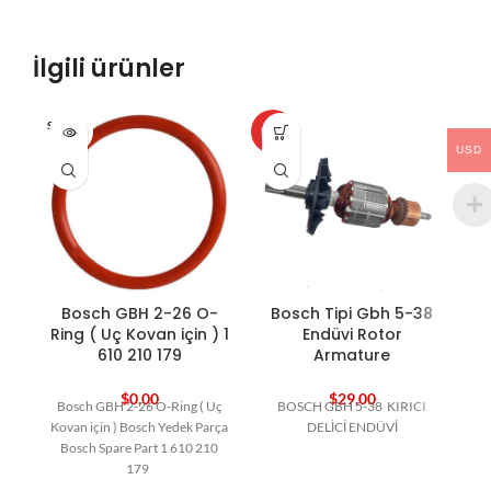
İlgili ürünler
SOLD O
HOT
HO
UT
USD
Bosch GBH 2-26 O-
Bosch Tipi Gbh 5-38
B
Ring ( Uç Kovan için ) 1
Endüvi Rotor
610 210 179
Armature
$
0,00
$
29,00
Bosch GBH 2-26 O-Ring ( Uç
BOSCH GBH 5-38 KIRICI
Kovan için ) Bosch Yedek Parça
DELİCİ ENDÜVİ
Bosch Spare Part 1 610 210
179