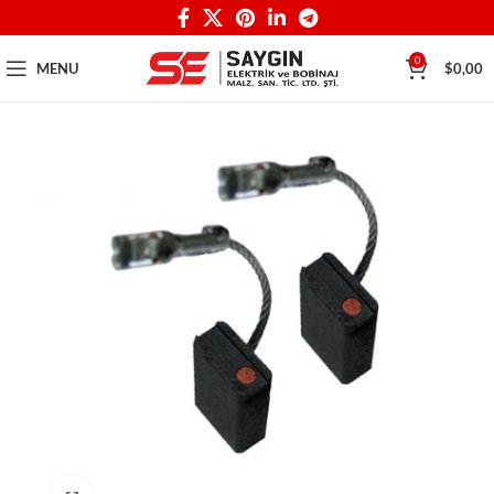
0
MENU
$
0,00