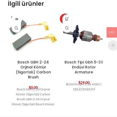
İlgili ürünler
SOLD O
HOT
HO
UT
USD
Bosch GBH 2-24
Bosch Tipi Gbh 5-38
Orjinal Kömür
Endüvi Rotor
(Sigortalı) Carbon
Armature
Brush
$
29,00
BOSCH GBH 5-38 KIRICI
$
0,00
Bosch GBH 2-24 Orjinal
DELİCİ ENDÜVİ
Kömür (Sigortalı) Carbon
Brush GBH 2-24 Orjinal
Kömür (Sigortalı) Bosch Kömür
Bosch Yedek Parça Carbon