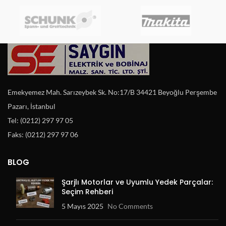
Emekyemez Mah. Sarızeybek Sk. No:17/B 34421 Beyoğlu Perşembe
Pazarı, İstanbul
Tel: (0212) 297 97 05
Faks: (0212) 297 97 06
BLOG
Şarjlı Motorlar ve Uyumlu Yedek Parçalar:
Seçim Rehberi
5 Mayıs 2025
No Comments