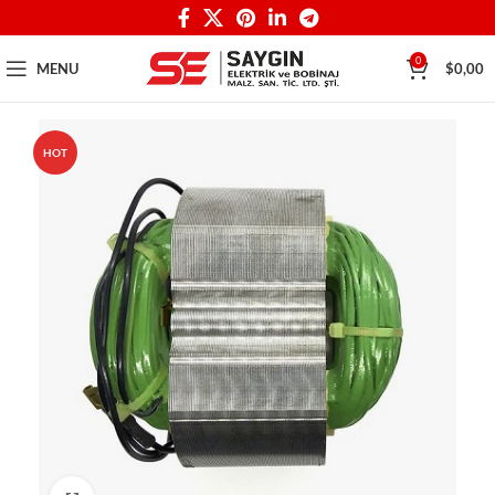
0
MENU
$
0,00
HOT