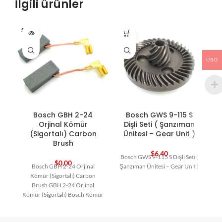
İlgili ürünler
SOLD O
HO
UT
USD
Bosch GBH 2-24
Bosch GWS 9-115 S
B
Orjinal Kömür
Dişli Seti ( Şanzıman
(Sigortalı) Carbon
Ünitesi – Gear Unit )
Brush
$
6,40
Bosch GWS 9-115 S Dişli Seti (
$
0,00
Bosch GBH 2-24 Orjinal
Şanzıman Ünitesi – Gear Unit )
Kömür (Sigortalı) Carbon
Brush GBH 2-24 Orjinal
Kömür (Sigortalı) Bosch Kömür
Bosch Yedek Parça Carbon