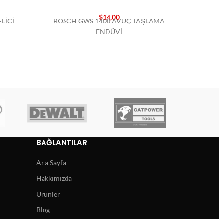
$
14,00
LİCİ
BOSCH GWS 1400 AVUÇ TAŞLAMA
BOSCH
ENDÜVİ
BAĞLANTILAR
Ana Sayfa
Hakkımızda
Ürünler
Blog