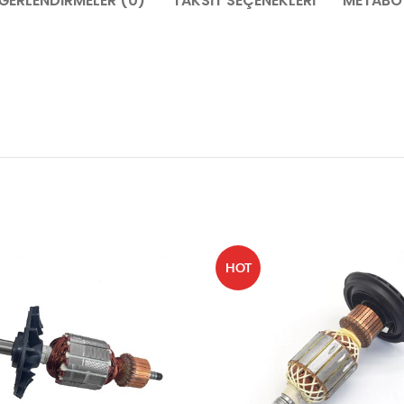
ĞERLENDIRMELER (0)
TAKSIT SEÇENEKLERI
METABO 
HOT