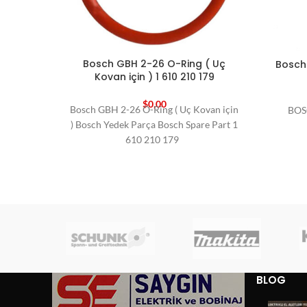
Bosch GBH 2-26 O-Ring ( Uç
Bosch 
Kovan için ) 1 610 210 179
$
0,00
Bosch GBH 2-26 O-Ring ( Uç Kovan için
BOS
) Bosch Yedek Parça Bosch Spare Part 1
610 210 179
BLOG