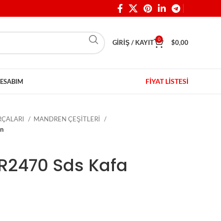
0
GIRIŞ / KAYIT
$
0,00
FİYAT LİSTESİ
ESABIM
ARÇALARI
MANDREN ÇEŞİTLERİ
en
HR2470 Sds Kafa