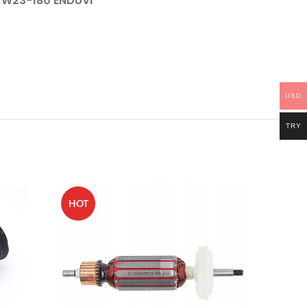
W23-180 ENDÜVİ
USD
TRY
HOT
HOT