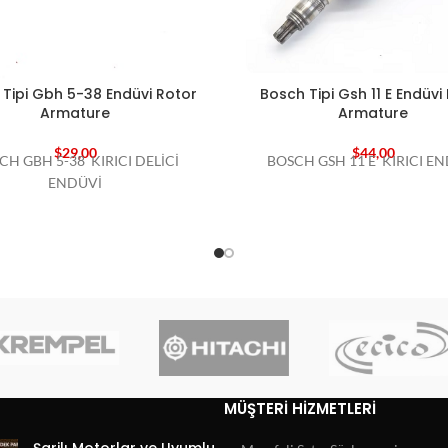
Tipi Gbh 5-38 Endüvi Rotor
Bosch Tipi Gsh 11 E Endüvi
Armature
Armature
$
29,00
$
44,00
CH GBH 5-38 KIRICI DELİCİ
BOSCH GSH 11 E KIRICI E
ENDÜVİ
MÜŞTERI HIZMETLERI