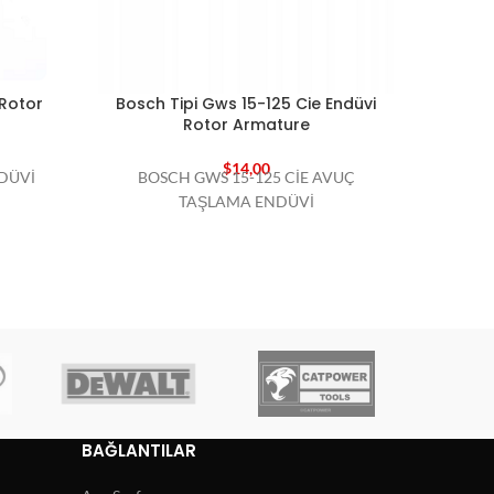
 Rotor
Bosch Tipi Gws 15-125 Cie Endüvi
Bosc
Rotor Armature
$
14,00
NDÜVİ
BOSCH GWS 15-125 CİE AVUÇ
BO
TAŞLAMA ENDÜVİ
BAĞLANTILAR