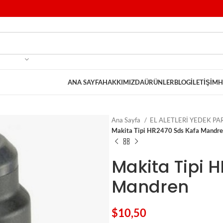
ANA SAYFA
HAKKIMIZDA
ÜRÜNLER
BLOG
İLETIŞIM
H
Ana Sayfa
EL ALETLERİ YEDEK P
Makita Tipi HR2470 Sds Kafa Mandr
Makita Tipi 
Mandren
$
10,50