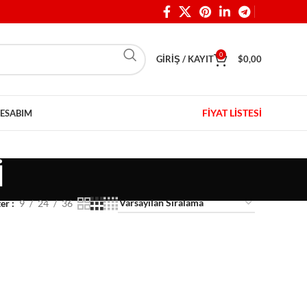
0
GIRIŞ / KAYIT
$
0,00
FİYAT LİSTESİ
ESABIM
İ
ter
9
24
36