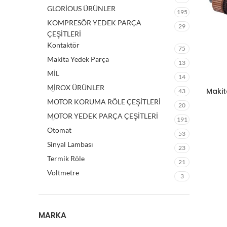
GLORİOUS ÜRÜNLER
195
KOMPRESÖR YEDEK PARÇA
29
ÇEŞİTLERİ
Kontaktör
75
Makita Yedek Parça
13
MİL
14
MİROX ÜRÜNLER
Makit
43
MOTOR KORUMA RÖLE ÇEŞİTLERİ
20
MOTOR YEDEK PARÇA ÇEŞİTLERİ
191
Otomat
53
Sinyal Lambası
23
Termik Röle
21
Voltmetre
3
MARKA