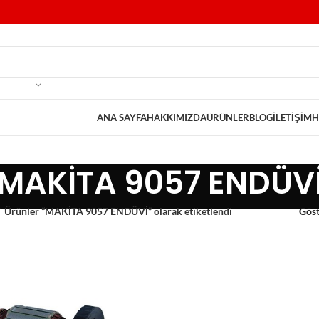
ANA SAYFA
HAKKIMIZDA
ÜRÜNLER
BLOG
İLETIŞIM
H
MAKİTA 9057 ENDÜV
Ürünler “MAKİTA 9057 ENDÜVİ” olarak etiketlendi
Gös