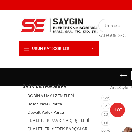
KATEGORI SEÇ
ÜRÜN KATEGORILERI
ÜRÜN KATEGORILERI
Ana Sayfa
BOBİNAJ MALZEMELERİ
172
Bosch Yedek Parça
2
HOT
Dewalt Yedek Parça
10
EL ALETLERİ MAKİNA ÇEŞİTLERİ
66
EL ALETLERİ YEDEK PARÇALARI
2296