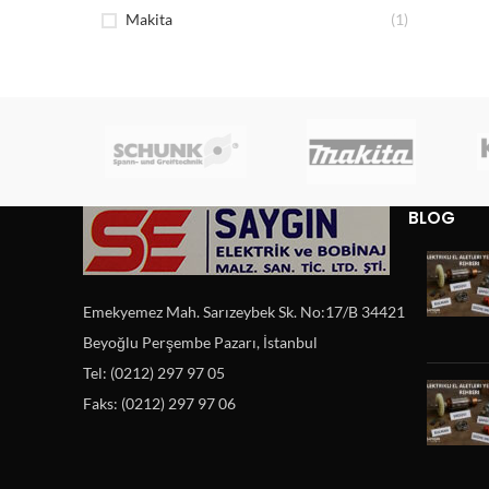
Makita
(1)
BLOG
Emekyemez Mah. Sarızeybek Sk. No:17/B 34421
Beyoğlu Perşembe Pazarı, İstanbul
Tel: (0212) 297 97 05
Faks: (0212) 297 97 06