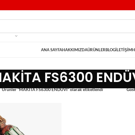
ANA SAYFA
HAKKIMIZDA
ÜRÜNLER
BLOG
İLETIŞIM
H
AKİTA FS6300 ENDÜ
Ürünler “MAKİTA FS6300 ENDÜVİ” olarak etiketlendi
Gös