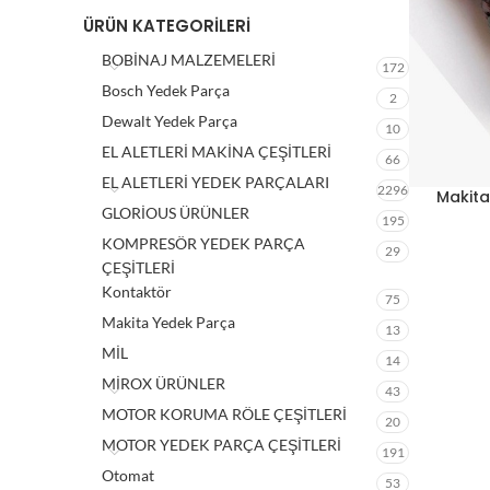
ÜRÜN KATEGORILERI
BOBİNAJ MALZEMELERİ
172
Bosch Yedek Parça
2
Dewalt Yedek Parça
10
EL ALETLERİ MAKİNA ÇEŞİTLERİ
66
EL ALETLERİ YEDEK PARÇALARI
2296
Makita
GLORİOUS ÜRÜNLER
195
KOMPRESÖR YEDEK PARÇA
29
ÇEŞİTLERİ
Kontaktör
75
Makita Yedek Parça
13
MİL
14
MİROX ÜRÜNLER
43
MOTOR KORUMA RÖLE ÇEŞİTLERİ
20
MOTOR YEDEK PARÇA ÇEŞİTLERİ
191
Otomat
53