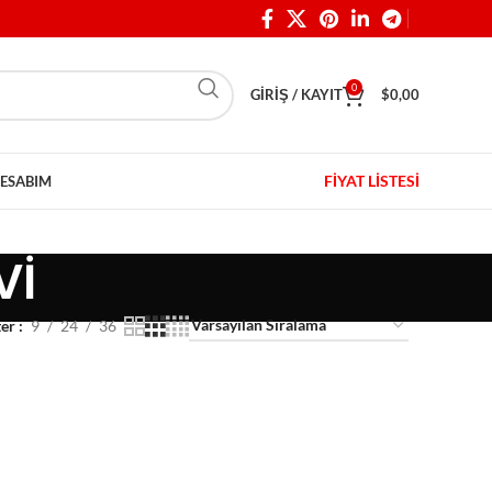
0
GIRIŞ / KAYIT
$
0,00
FİYAT LİSTESİ
ESABIM
Vİ
ter
9
24
36