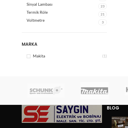
Sinyal Lambası
23
Termik Röle
21
Voltmetre
3
MARKA
Makita
(1)
BLOG