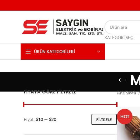
KATEGORI SEÇ
ÜRÜN KATEGORILERI
M
FIYATA GÖRE FILTRELE
Ana Sayfa
HOT
Fiyat:
$10
—
$20
FILTRELE