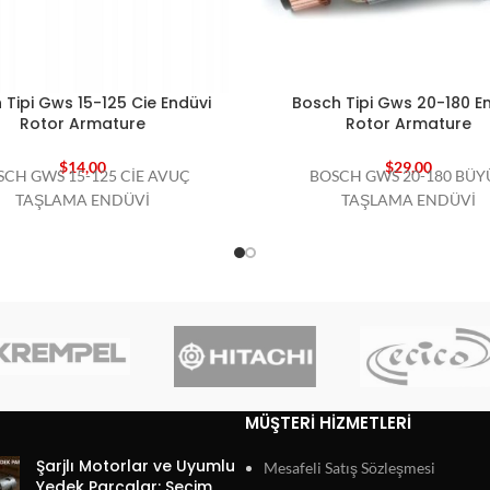
 Tipi Gws 15-125 Cie Endüvi
Bosch Tipi Gws 20-180 E
Rotor Armature
Rotor Armature
$
14,00
$
29,00
SCH GWS 15-125 CİE AVUÇ
BOSCH GWS 20-180 BÜY
TAŞLAMA ENDÜVİ
TAŞLAMA ENDÜVİ
MÜŞTERI HIZMETLERI
Şarjlı Motorlar ve Uyumlu
Mesafeli Satış Sözleşmesi
Yedek Parçalar: Seçim