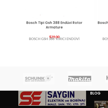
Bosch Tipi Gsh 388 Endüvi Rotor
Bosch
Armature
$
29,00
BOSCH GSH 388 KIRICI ENDÜVİ
BO
BLOG