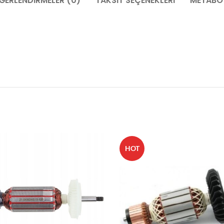
ĞERLENDIRMELER (0)
TAKSIT SEÇENEKLERI
METABO 
HOT