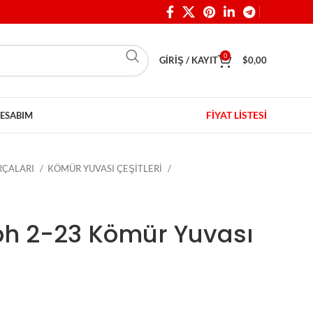
0
GIRIŞ / KAYIT
$
0,00
FİYAT LİSTESİ
ESABIM
ARÇALARI
KÖMÜR YUVASI ÇEŞİTLERİ
bh 2-23 Kömür Yuvası