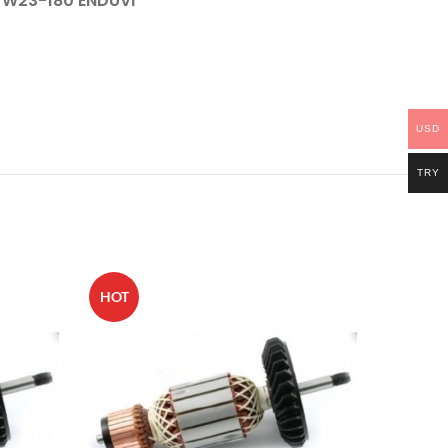
W23-180 ENDÜVİ
USD
TRY
HOT
HOT