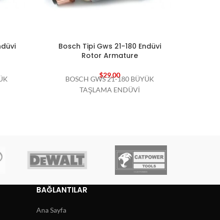
ndüvi
Bosch Tipi Gws 21-180 Endüvi
Bosc
Rotor Armature
$
29,00
ÜK
BOSCH GWS 21-180 BÜYÜK
BO
TAŞLAMA ENDÜVİ
BAĞLANTILAR
Ana Sayfa