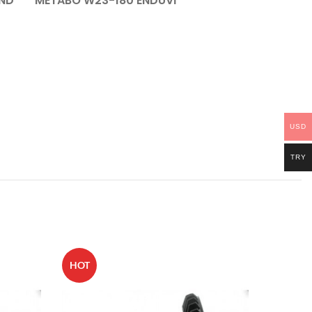
ND
METABO W23-180 ENDÜVİ
USD
TRY
HOT
HOT