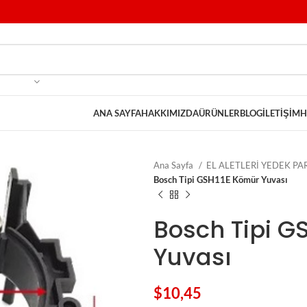
ANA SAYFA
HAKKIMIZDA
ÜRÜNLER
BLOG
İLETIŞIM
H
Ana Sayfa
EL ALETLERİ YEDEK P
Bosch Tipi GSH11E Kömür Yuvası
Bosch Tipi G
Yuvası
$
10,45