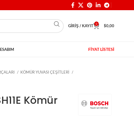
0
GIRIŞ / KAYIT
$
0,00
FİYAT LİSTESİ
ESABIM
ARÇALARI
KÖMÜR YUVASI ÇEŞİTLERİ
SH11E Kömür