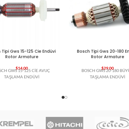
 Tipi Gws 15-125 Cie Endüvi
Bosch Tipi Gws 20-180 E
Rotor Armature
Rotor Armature
$
14,00
$
29,00
SCH GWS 15-125 CİE AVUÇ
BOSCH GWS 20-180 BÜY
TAŞLAMA ENDÜVİ
TAŞLAMA ENDÜVİ