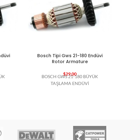
ndüvi
Bosch Tipi Gws 21-180 Endüvi
Bosc
Rotor Armature
$
29,00
ÜK
BOSCH GWS 21-180 BÜYÜK
BO
TAŞLAMA ENDÜVİ