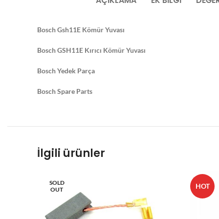
AÇIKLAMA
EK BILGI
DEĞER
Bosch Gsh11E Kömür Yuvası
Bosch GSH11E Kırıcı Kömür Yuvası
Bosch Yedek Parça
Bosch Spare Parts
İlgili ürünler
SOLD
HOT
OUT