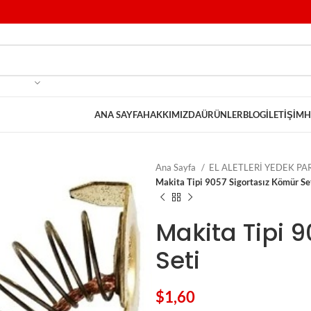
ANA SAYFA
HAKKIMIZDA
ÜRÜNLER
BLOG
İLETIŞIM
H
Ana Sayfa
EL ALETLERİ YEDEK P
Makita Tipi 9057 Sigortasız Kömür Se
Makita Tipi 
Seti
$
1,60