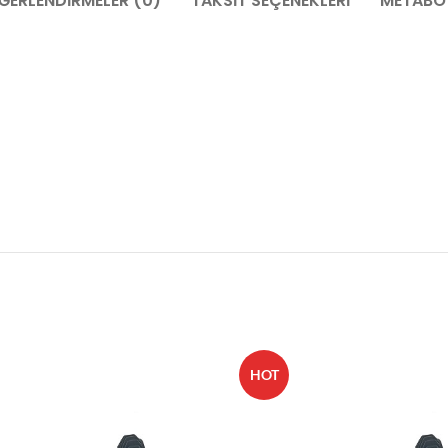
ĞERLENDIRMELER (0)
TAKSIT SEÇENEKLERI
METABO 
HOT