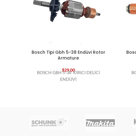
Bosch Tipi Gbh 5-38 Endüvi Rotor
Bosc
Armature
$
29,00
BOSCH GBH 5-38 KIRICI DELİCİ
B
ENDÜVİ