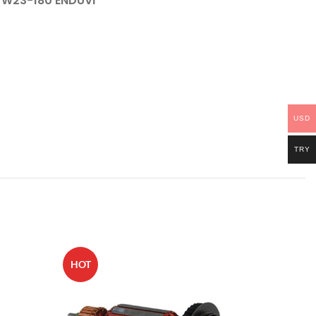
W23-180 ENDÜVİ
USD
TRY
HOT
HOT