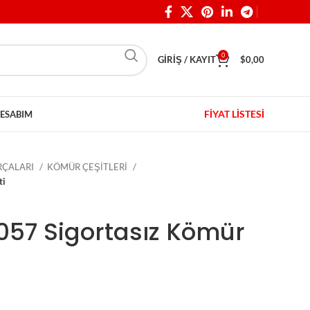
0
GIRIŞ / KAYIT
$
0,00
FİYAT LİSTESİ
ESABIM
ARÇALARI
KÖMÜR ÇEŞİTLERİ
ti
9057 Sigortasız Kömür