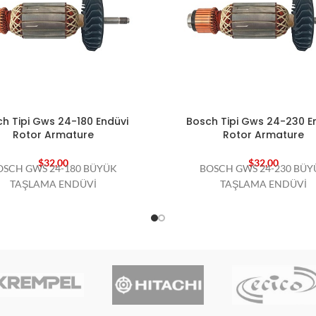
h Tipi Gws 24-180 Endüvi
Bosch Tipi Gws 24-230 E
Rotor Armature
Rotor Armature
$
32,00
$
32,00
OSCH GWS 24-180 BÜYÜK
BOSCH GWS 24-230 BÜY
TAŞLAMA ENDÜVİ
TAŞLAMA ENDÜVİ