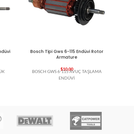
ndüvi
Bosch Tipi Gws 6-115 Endüvi Rotor
Bosch
Armature
$
10,00
ÜK
BOSCH GWS 6-115 AVUÇ TAŞLAMA
BOSC
ENDÜVİ