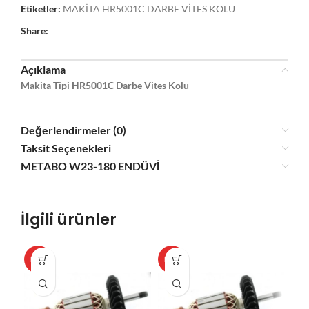
Etiketler:
MAKİTA HR5001C DARBE VİTES KOLU
Share:
Açıklama
Makita Tipi HR5001C Darbe Vites Kolu
Değerlendirmeler (0)
Taksit Seçenekleri
METABO W23-180 ENDÜVİ
İlgili ürünler
HOT
HOT
HO