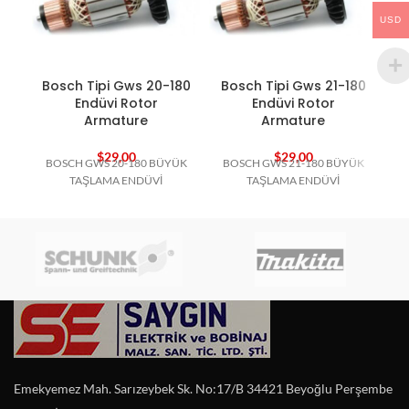
USD
Bosch Tipi Gws 20-180
Bosch Tipi Gws 21-180
Endüvi Rotor
Endüvi Rotor
Armature
Armature
$
29,00
$
29,00
BOSCH GWS 20-180 BÜYÜK
BOSCH GWS 21-180 BÜYÜK
B
TAŞLAMA ENDÜVİ
TAŞLAMA ENDÜVİ
Emekyemez Mah. Sarızeybek Sk. No:17/B 34421 Beyoğlu Perşembe