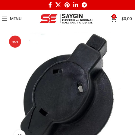
0
MENU
$
0,00
HOT