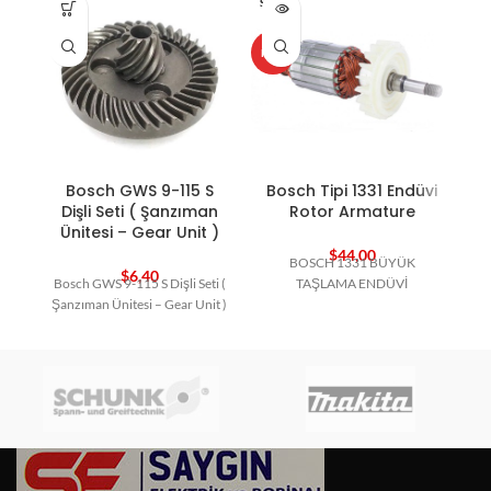
SOLD O
HO
UT
HOT
Bosch GWS 9-115 S
Bosch Tipi 1331 Endüvi
Dişli Seti ( Şanzıman
Rotor Armature
Ünitesi – Gear Unit )
$
44,00
BOSCH 1331 BÜYÜK
$
6,40
Bosch GWS 9-115 S Dişli Seti (
TAŞLAMA ENDÜVİ
Şanzıman Ünitesi – Gear Unit )