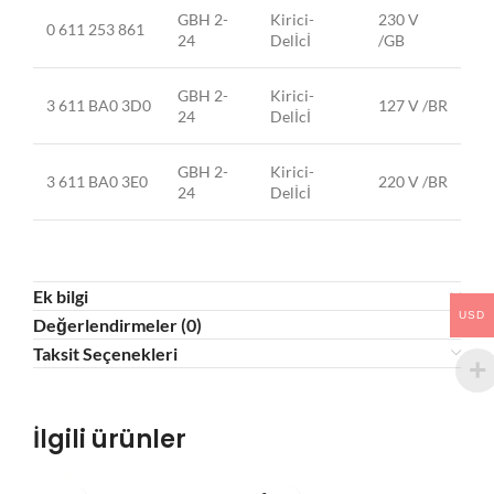
GBH 2-
Kirici-
230 V
0 611 253 861
24
Delİcİ
/GB
GBH 2-
Kirici-
3 611 BA0 3D0
127 V /BR
24
Delİcİ
GBH 2-
Kirici-
3 611 BA0 3E0
220 V /BR
24
Delİcİ
Ek bilgi
USD
Değerlendirmeler (0)
Taksit Seçenekleri
İlgili ürünler