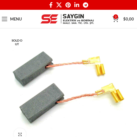
0
MENU
$
0,00
SOLD O
UT
Click to enlarge