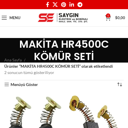
0
MENU
$
0,00
MAKİTA HR4500C
KÖMÜR SETİ
Ana Sayfa
Ürünler “MAKİTA HR4500C KÖMÜR SETİ” olarak etiketlendi
2 sonucun tümü gösteriliyor
Menüyü Göster