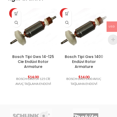
HOT
HOT
HO
USD
Bosch Tipi Gws 14-125
Bosch Tipi Gws 1400
Cie Endüvi Rotor
Endüvi Rotor
Armature
Armature
$
14,00
$
14,00
BOSCH GWS 14-125 CİE
BOSCH GWS 1400 AVUÇ
B
AVUÇ TAŞLAMA ENDÜVİ
TAŞLAMA ENDÜVİ