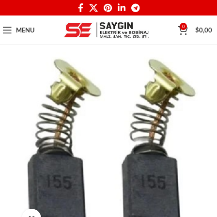
0
MENU
$
0,00