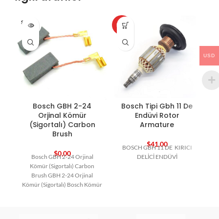
SOLD O
HOT
HO
UT
USD
Bosch GBH 2-24
Bosch Tipi Gbh 11 De
Orjinal Kömür
Endüvi Rotor
(Sigortalı) Carbon
Armature
Brush
$
41,00
BOSCH GBH 11 DE KIRICI
$
0,00
Bosch GBH 2-24 Orjinal
DELİCİ ENDÜVİ
Kömür (Sigortalı) Carbon
Brush GBH 2-24 Orjinal
Kömür (Sigortalı) Bosch Kömür
Bosch Yedek Parça Carbon