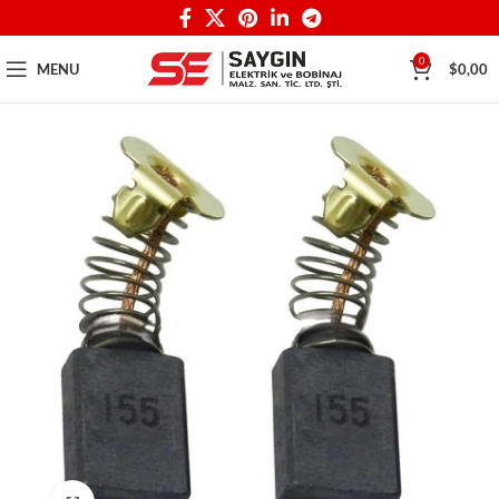
0
MENU
$
0,00