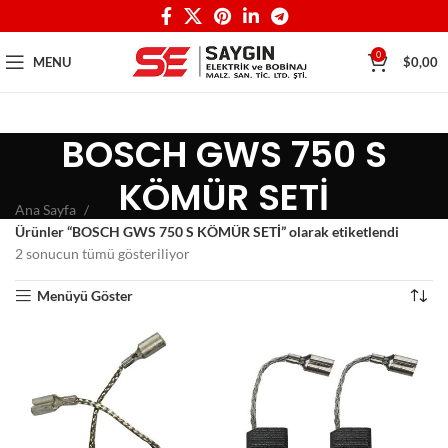
0
MENU
$
0,00
BOSCH GWS 750 S
KÖMÜR SETİ
Ana Sayfa
Ürünler “BOSCH GWS 750 S KÖMÜR SETİ” olarak etiketlendi
2 sonucun tümü gösteriliyor
Menüyü Göster