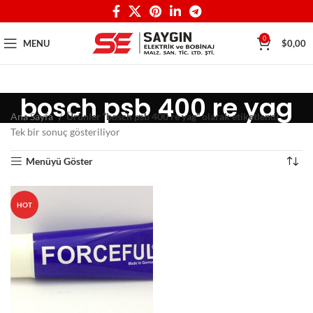
0
MENU
$
0,00
bosch psb 400 re yag
Ana Sayfa
Ürünler “bosch psb 400 re yag” olarak etiketlendi
Tek bir sonuç gösteriliyor
Menüyü Göster
HOT