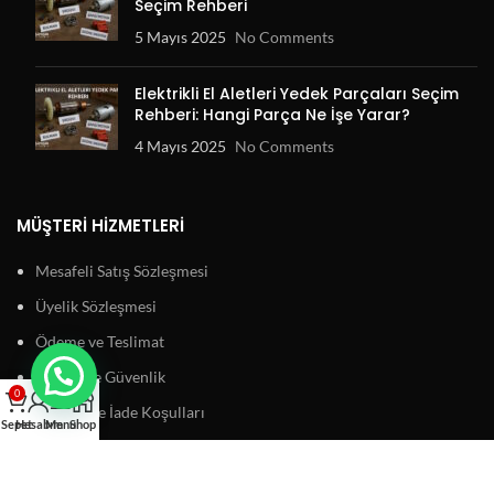
Seçim Rehberi
5 Mayıs 2025
No Comments
Elektrikli El Aletleri Yedek Parçaları Seçim
Rehberi: Hangi Parça Ne İşe Yarar?
4 Mayıs 2025
No Comments
MÜŞTERI HIZMETLERI
Mesafeli Satış Sözleşmesi
Üyelik Sözleşmesi
Ödeme ve Teslimat
Gizlilik ve Güvenlik
0
Garanti ve İade Koşulları
Sepet
Hesabım
Menu
Shop
BAĞLANTILAR