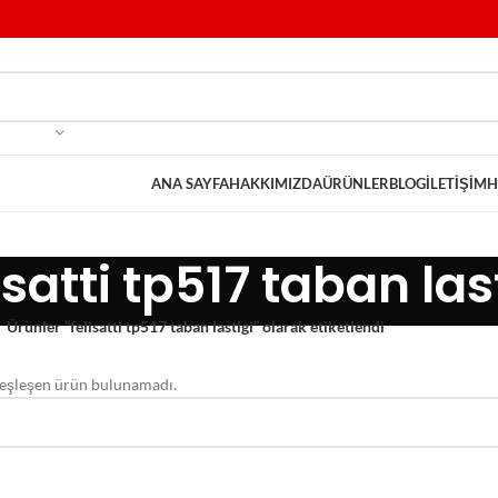
ANA SAYFA
HAKKIMIZDA
ÜRÜNLER
BLOG
İLETIŞIM
H
isatti tp517 taban las
Ürünler “felisatti tp517 taban lastigi” olarak etiketlendi
 eşleşen ürün bulunamadı.