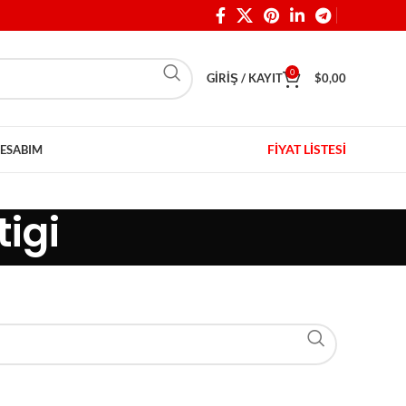
0
GIRIŞ / KAYIT
$
0,00
FİYAT LİSTESİ
ESABIM
tigi