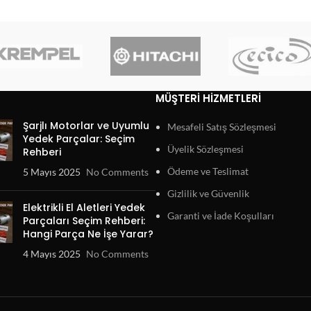
MÜŞTERI HIZMETLERI
Şarjlı Motorlar ve Uyumlu
Mesafeli Satış Sözleşmesi
Yedek Parçalar: Seçim
Üyelik Sözleşmesi
Rehberi
Ödeme ve Teslimat
5 Mayıs 2025
No Comments
Gizlilik ve Güvenlik
Elektrikli El Aletleri Yedek
Garanti ve İade Koşulları
Parçaları Seçim Rehberi:
Hangi Parça Ne İşe Yarar?
4 Mayıs 2025
No Comments