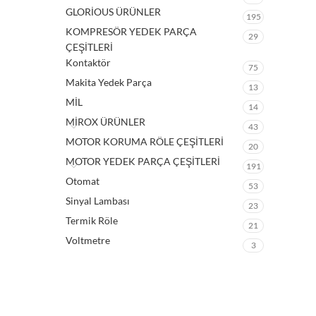
GLORİOUS ÜRÜNLER
195
KOMPRESÖR YEDEK PARÇA
29
ÇEŞİTLERİ
Kontaktör
75
Makita Yedek Parça
13
MİL
14
MİROX ÜRÜNLER
43
MOTOR KORUMA RÖLE ÇEŞİTLERİ
20
MOTOR YEDEK PARÇA ÇEŞİTLERİ
191
Otomat
53
Sinyal Lambası
23
Termik Röle
21
Voltmetre
3