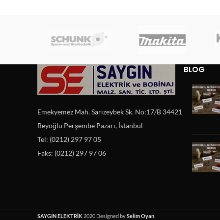
BLOG
Emekyemez Mah. Sarızeybek Sk. No:17/B 34421
Beyoğlu Perşembe Pazarı, İstanbul
Tel: (0212) 297 97 05
Faks: (0212) 297 97 06
SAYGIN ELEKTRİK
2020 Designed by
Selim Oyan
.