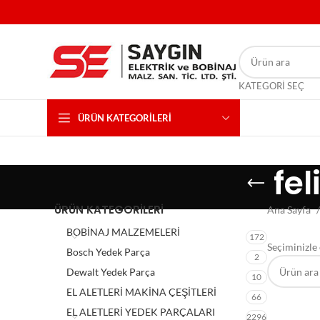
KATEGORI SEÇ
ÜRÜN KATEGORILERI
fel
ÜRÜN KATEGORILERI
Ana Sayfa
BOBİNAJ MALZEMELERİ
172
Seçiminizle
Bosch Yedek Parça
2
Dewalt Yedek Parça
10
EL ALETLERİ MAKİNA ÇEŞİTLERİ
66
EL ALETLERİ YEDEK PARÇALARI
2296