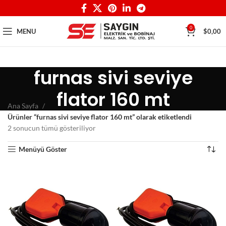
0
MENU
$
0,00
furnas sivi seviye
flator 160 mt
Ana Sayfa
Ürünler “furnas sivi seviye flator 160 mt” olarak etiketlendi
2 sonucun tümü gösteriliyor
Menüyü Göster