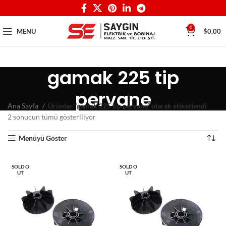
0
MENU
$
0,00
gamak 225 tip
pervane
Ana Sayfa
Ürünler “gamak 225 tip pervane” olarak etiketlendi
2 sonucun tümü gösteriliyor
Menüyü Göster
SOLD O
SOLD O
UT
UT