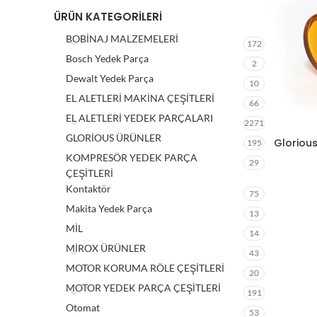
ÜRÜN KATEGORILERI
BOBİNAJ MALZEMELERİ
172
Bosch Yedek Parça
2
Dewalt Yedek Parça
10
EL ALETLERİ MAKİNA ÇEŞİTLERİ
66
EL ALETLERİ YEDEK PARÇALARI
2271
GLORİOUS ÜRÜNLER
Gloriou
195
KOMPRESÖR YEDEK PARÇA
29
ÇEŞİTLERİ
Kontaktör
75
Makita Yedek Parça
13
MİL
14
MİROX ÜRÜNLER
43
MOTOR KORUMA RÖLE ÇEŞİTLERİ
20
MOTOR YEDEK PARÇA ÇEŞİTLERİ
191
Otomat
53