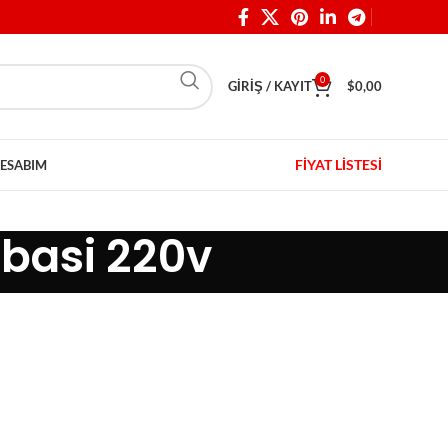
0
GIRIŞ / KAYIT
$
0,00
FİYAT LİSTESİ
ESABIM
mbasi 220v