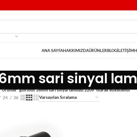
ANA SAYFA
HAKKIMIZDA
ÜRÜNLER
BLOG
İLETIŞIM
H
16mm sari sinyal la
Ürünler “glorious 16mm sari sinyal lambasi 220v” olarak etiketlendi
24
36