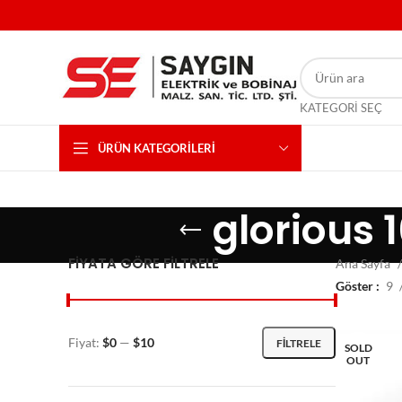
KATEGORI SEÇ
ÜRÜN KATEGORILERI
glorious 
FIYATA GÖRE FILTRELE
Ana Sayfa
Göster
9
Fiyat:
$0
—
$10
FILTRELE
SOLD
OUT