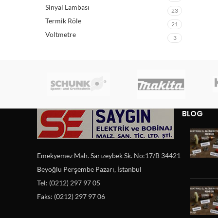
Sinyal Lambası
23
Termik Röle
21
Voltmetre
3
BLOG
Emekyemez Mah. Sarızeybek Sk. No:17/B 34421
Beyoğlu Perşembe Pazarı, İstanbul
Tel: (0212) 297 97 05
Faks: (0212) 297 97 06