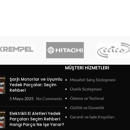
MÜŞTERI HIZMETLERI
Şarjlı Motorlar ve Uyumlu
Mesafeli Satış Sözleşmesi
Yedek Parçalar: Seçim
Üyelik Sözleşmesi
Rehberi
Ödeme ve Teslimat
5 Mayıs 2025
No Comments
Gizlilik ve Güvenlik
Elektrikli El Aletleri Yedek
Garanti ve İade Koşulları
Parçaları Seçim Rehberi:
Hangi Parça Ne İşe Yarar?