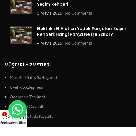
Seçim Rehberi
5 Mayıs 2025
No Comments
Elektrikli El Aletleri Yedek Parçaları Seçim
Rehberi: Hangi Parça Ne İşe Yarar?
4 Mayıs 2025
No Comments
MÜŞTERI HIZMETLERI
Mesafeli Satış Sözleşmesi
Üyelik Sözleşmesi
Ödeme ve Teslimat
Gizlilik ve Güvenlik
0
Garanti ve İade Koşulları
Sepet
Hesabım
Menu
Shop