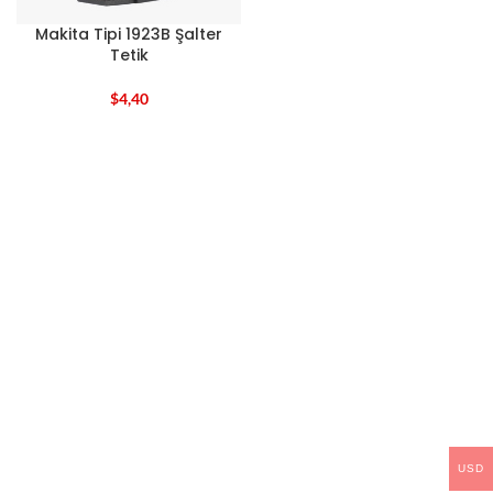
Makita Tipi 1923B Şalter
Tetik
$
4,40
USD