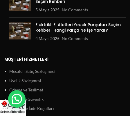
Seçim Rehberi
5 Mayıs 2025
No Comments
Elektrikli El Aletleri Yedek Parçaları Seçim
Rehberi: Hangi Parça Ne İşe Yarar?
4 Mayıs 2025
No Comments
MÜŞTERI HIZMETLERI
Mesafeli Satış Sözleşmesi
Üyelik Sözleşmesi
Ödeme ve Teslimat
Gizlilik ve Güvenlik
0
Garanti ve İade Koşulları
Sepet
Hesabım
Menu
Shop
BAĞLANTILAR