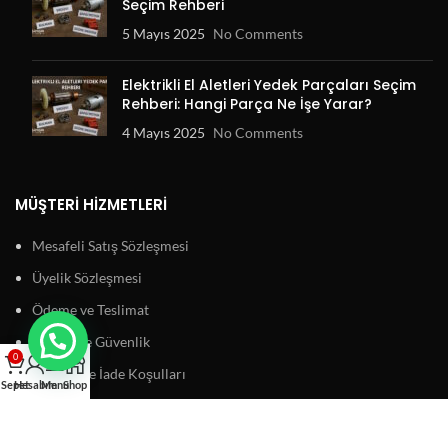
Seçim Rehberi
5 Mayıs 2025
No Comments
Elektrikli El Aletleri Yedek Parçaları Seçim
Rehberi: Hangi Parça Ne İşe Yarar?
4 Mayıs 2025
No Comments
MÜŞTERI HIZMETLERI
Mesafeli Satış Sözleşmesi
Üyelik Sözleşmesi
Ödeme ve Teslimat
Gizlilik ve Güvenlik
0
Garanti ve İade Koşulları
Sepet
Hesabım
Menu
Shop
BAĞLANTILAR