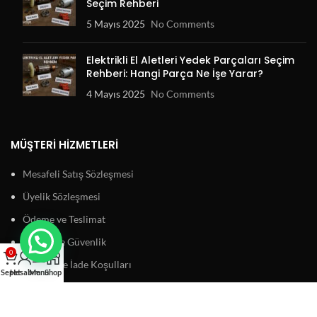
Seçim Rehberi
5 Mayıs 2025
No Comments
Elektrikli El Aletleri Yedek Parçaları Seçim
Rehberi: Hangi Parça Ne İşe Yarar?
4 Mayıs 2025
No Comments
MÜŞTERI HIZMETLERI
Mesafeli Satış Sözleşmesi
Üyelik Sözleşmesi
Ödeme ve Teslimat
Gizlilik ve Güvenlik
0
Garanti ve İade Koşulları
Sepet
Hesabım
Menu
Shop
BAĞLANTILAR