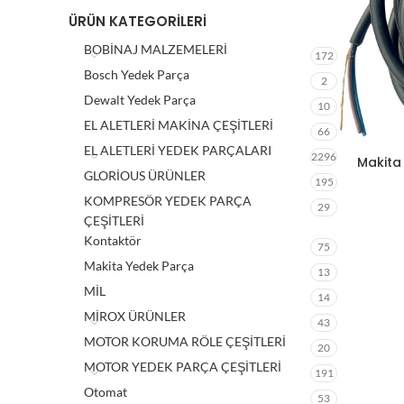
ÜRÜN KATEGORILERI
BOBİNAJ MALZEMELERİ
172
Bosch Yedek Parça
2
Dewalt Yedek Parça
10
EL ALETLERİ MAKİNA ÇEŞİTLERİ
66
EL ALETLERİ YEDEK PARÇALARI
2296
Makita 
GLORİOUS ÜRÜNLER
195
KOMPRESÖR YEDEK PARÇA
29
ÇEŞİTLERİ
Kontaktör
75
Makita Yedek Parça
13
MİL
14
MİROX ÜRÜNLER
43
MOTOR KORUMA RÖLE ÇEŞİTLERİ
20
MOTOR YEDEK PARÇA ÇEŞİTLERİ
191
Otomat
53