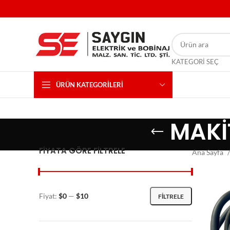
KATEGORI SEÇ
ÜRÜN KATEGORILERI
MAKİ
FIYATA GÖRE FILTRELE
Ana Sayfa
Fiyat:
$0
—
$10
FILTRELE