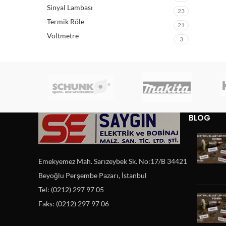
Sinyal Lambası
23
Termik Röle
21
Voltmetre
3
BLOG
Emekyemez Mah. Sarızeybek Sk. No:17/B 34421
Beyoğlu Perşembe Pazarı, İstanbul
Tel: (0212) 297 97 05
Faks: (0212) 297 97 06