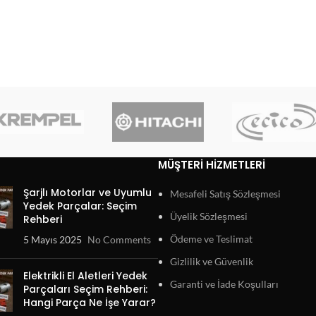
MÜŞTERI HIZMETLERI
Şarjlı Motorlar ve Uyumlu
Mesafeli Satış Sözleşmesi
Yedek Parçalar: Seçim
Üyelik Sözleşmesi
Rehberi
Ödeme ve Teslimat
5 Mayıs 2025
No Comments
Gizlilik ve Güvenlik
Elektrikli El Aletleri Yedek
Garanti ve İade Koşulları
Parçaları Seçim Rehberi:
Hangi Parça Ne İşe Yarar?