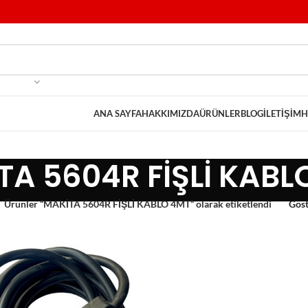
ANA SAYFA
HAKKIMIZDA
ÜRÜNLER
BLOG
İLETIŞIM
H
TA 5604R FİŞLİ KABL
Ürünler “MAKİTA 5604R FİŞLİ KABLO 4MT” olarak etiketlendi
Gös