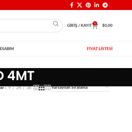
0
GIRIŞ / KAYIT
$
0,00
FİYAT LİSTESİ
ESABIM
O 4MT
ter
9
24
36