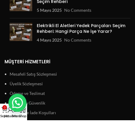
Seçim Rehberi
5 Mayıs 2025
No Comments
Elektrikli El Aletleri Yedek Parçaları Seçim
Rehberi: Hangi Parça Ne İşe Yarar?
4 Mayıs 2025
No Comments
MÜŞTERI HIZMETLERI
Mesafeli Satış Sözleşmesi
Üyelik Sözleşmesi
Ödeme ve Teslimat
Gizlilik ve Güvenlik
0
Garanti ve İade Koşulları
Sepet
Hesabım
Menu
Shop
BAĞLANTILAR