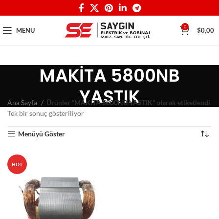
0
MENU
$
0,00
MAKİTA 5800NB
YASTIK
Ana Sayfa
Ürünler “MAKİTA 5800NB YASTIK” olarak etiketlendi
Tek bir sonuç gösteriliyor
Menüyü Göster
HOT