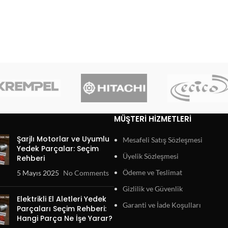
MÜŞTERI HIZMETLERI
Şarjlı Motorlar ve Uyumlu
Mesafeli Satış Sözleşmesi
Yedek Parçalar: Seçim
Üyelik Sözleşmesi
Rehberi
Ödeme ve Teslimat
5 Mayıs 2025
No Comments
Gizlilik ve Güvenlik
Elektrikli El Aletleri Yedek
Garanti ve İade Koşulları
Parçaları Seçim Rehberi:
Hangi Parça Ne İşe Yarar?