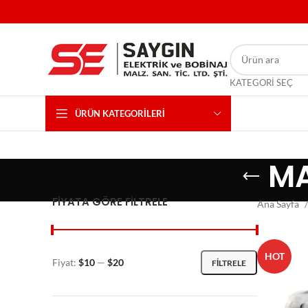
KATEGORI SEÇ
ÜRÜN KATEGORILERI
MA
FIYATA GÖRE FILTRELE
Ana Sayfa
HOT
Fiyat:
$10
—
$20
FILTRELE