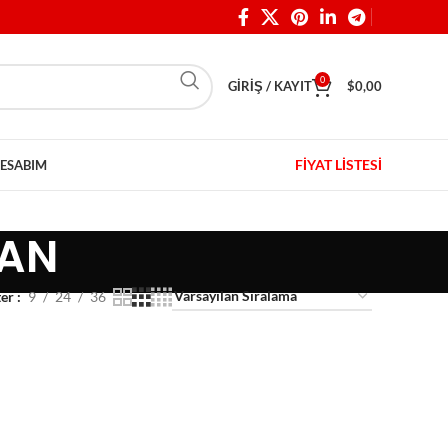
0
GIRIŞ / KAYIT
$
0,00
FİYAT LİSTESİ
ESABIM
MAN
ter
9
24
36