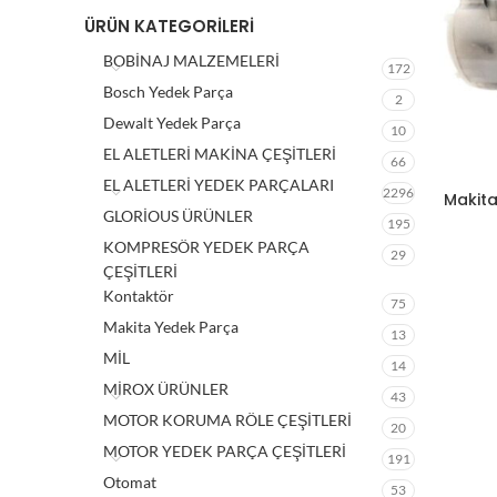
ÜRÜN KATEGORILERI
BOBİNAJ MALZEMELERİ
172
Bosch Yedek Parça
2
Dewalt Yedek Parça
10
EL ALETLERİ MAKİNA ÇEŞİTLERİ
66
EL ALETLERİ YEDEK PARÇALARI
2296
Makita
GLORİOUS ÜRÜNLER
195
KOMPRESÖR YEDEK PARÇA
29
ÇEŞİTLERİ
Kontaktör
75
Makita Yedek Parça
13
MİL
14
MİROX ÜRÜNLER
43
MOTOR KORUMA RÖLE ÇEŞİTLERİ
20
MOTOR YEDEK PARÇA ÇEŞİTLERİ
191
Otomat
53