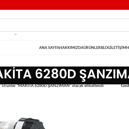
ANA SAYFA
HAKKIMIZDA
ÜRÜNLER
BLOG
İLETIŞIM
H
KİTA 6280D ŞANZI
Ürünler “MAKİTA 6280D ŞANZIMAN” olarak etiketlendi
Gös