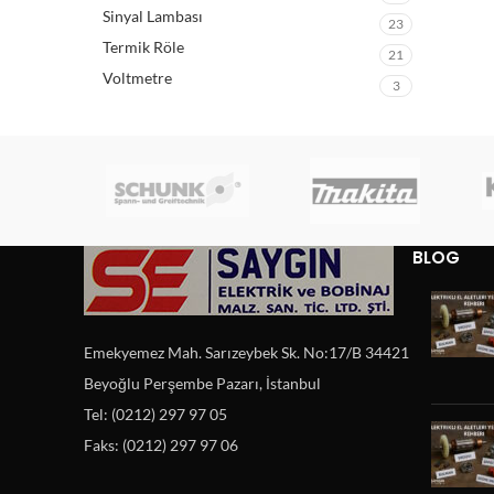
Sinyal Lambası
23
Termik Röle
21
Voltmetre
3
BLOG
Emekyemez Mah. Sarızeybek Sk. No:17/B 34421
Beyoğlu Perşembe Pazarı, İstanbul
Tel: (0212) 297 97 05
Faks: (0212) 297 97 06