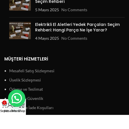
Seçim Rehberi
5 Mayıs 2025
No Comments
Elektrikli El Aletleri Yedek Parçaları Seçim
Rehberi: Hangi Parça Ne İşe Yarar?
4 Mayıs 2025
No Comments
MÜŞTERI HIZMETLERI
Mesafeli Satış Sözleşmesi
Üyelik Sözleşmesi
Ödeme ve Teslimat
Gizlilik ve Güvenlik
0
Garanti ve İade Koşulları
Sepet
Hesabım
Menu
Shop
BAĞLANTILAR