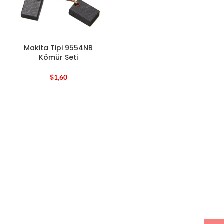
Makita Tipi 9554NB
Kömür Seti
$
1,60