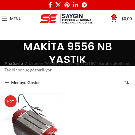
0
MENU
$
0,00
MAKİTA 9556 NB
YASTIK
Ana Sayfa
Ürünler “MAKİTA 9556 NB YASTIK” olarak etiketlendi
Tek bir sonuç gösteriliyor
Menüyü Göster
HOT