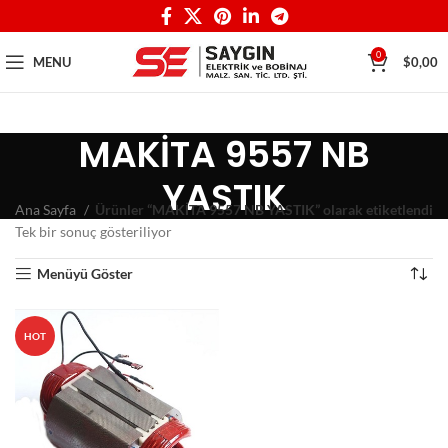
0
MENU
$
0,00
MAKİTA 9557 NB
YASTIK
Ana Sayfa
Ürünler “MAKİTA 9557 NB YASTIK” olarak etiketlendi
Tek bir sonuç gösteriliyor
Menüyü Göster
HOT